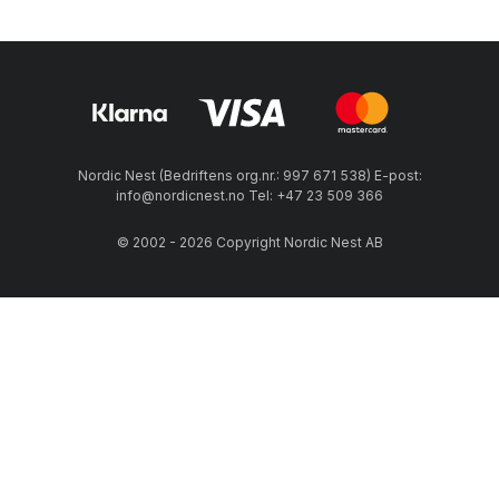
Nordic Nest (Bedriftens org.nr.: 997 671 538) E-post:
info@nordicnest.no Tel: +47 23 509 366
© 2002 - 2026 Copyright Nordic Nest AB