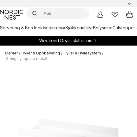
Servering & Borddekking
Interiør
Kjøkkenutstyr
Belysning
Gulvtepper 
Weekend Deals slutter om
Møbler
/
Hyller & Oppbevaring
/
Hyller & Hyllesystem
/
String hylleplate metall