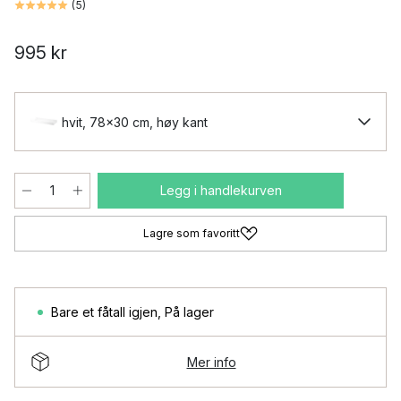
(
5
)
995 kr
hvit, 78x30 cm, høy kant
Legg i handlekurven
Lagre som favoritt
Bare et fåtall igjen
,
På lager
Mer info