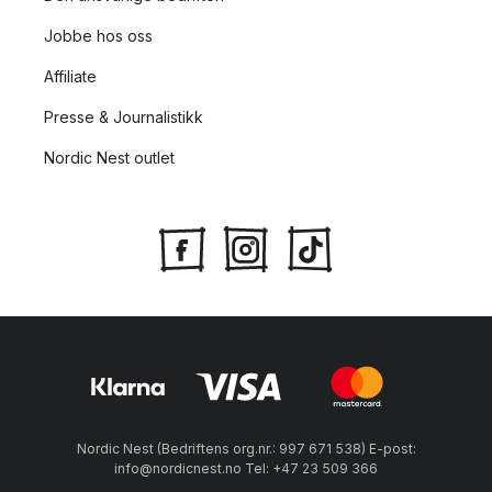
Jobbe hos oss
Affiliate
Presse & Journalistikk
Nordic Nest outlet
Nordic Nest (Bedriftens org.nr.: 997 671 538) E-post:
info@nordicnest.no Tel: +47 23 509 366