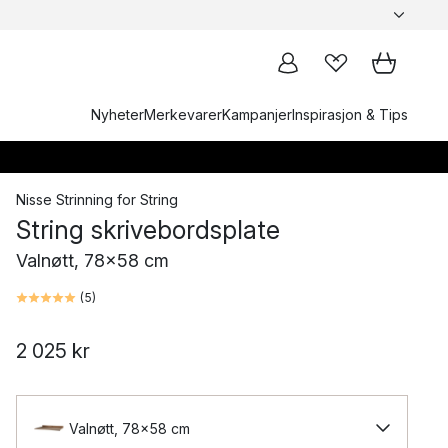
Nyheter
Merkevarer
Kampanjer
Inspirasjon & Tips
Nisse Strinning
for
String
String skrivebordsplate
Valnøtt, 78x58 cm
(
5
)
2 025 kr
Valnøtt, 78x58 cm