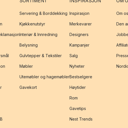
SORTIMENT
INSPIRASJON
OM 
Servering & Borddekking
Inspirasjon
Om os
on
Kjøkkenutstyr
Merkevarer
Den an
reklamasjon
Interiør & Innredning
Designers
Jobbe
Belysning
Kampanjer
Affilia
rsmål
Gulvtepper & Tekstiler
Salg
Presse
jon
Møbler
Nyheter
Nordic
Utemøbler og hagemøbler
Bestselgere
r
Gavekort
Høytider
Rom
Gavetips
2B
Nest Trends