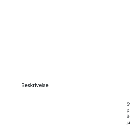
Beskrivelse
S
p
B
j