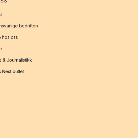
OSS
s
svarlige bedriften
 hos oss
te
 & Journalistikk
 Nest outlet