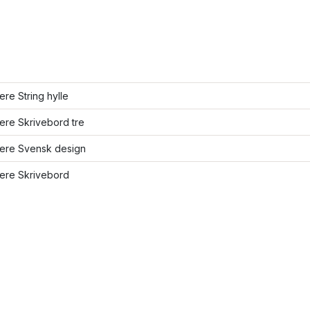
lere String hylle
lere Skrivebord tre
lere Svensk design
lere Skrivebord