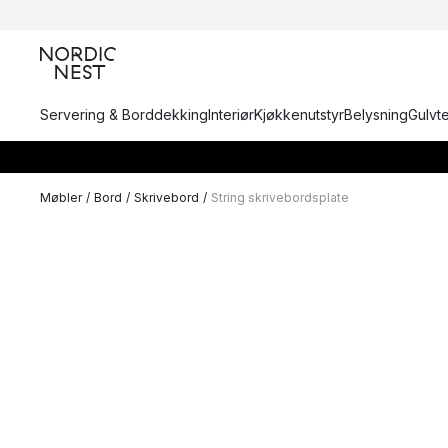
Servering & Borddekking
Interiør
Kjøkkenutstyr
Belysning
Gulvt
Møbler
/
Bord
/
Skrivebord
/
String skrivebordsplate