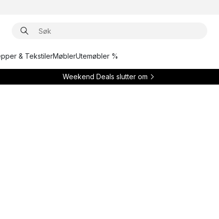
epper & Tekstiler
Møbler
Utemøbler %
Weekend Deals slutter om