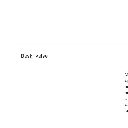
Beskrivelse
M
o
m
m
D
p
l