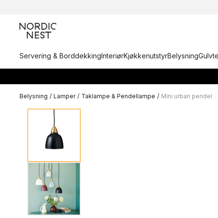
Servering & Borddekking
Interiør
Kjøkkenutstyr
Belysning
Gulvt
Belysning
/
Lamper
/
Taklampe & Pendellampe
/
Mini urban pendel