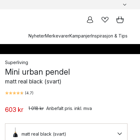
Nyheter
Merkevarer
Kampanjer
Inspirasjon & Tips
Superliving
Mini urban pendel
matt real black (svart)
(
4.7
)
1 018 kr
Anbefalt pris. inkl. mva
603 kr
matt real black (svart)