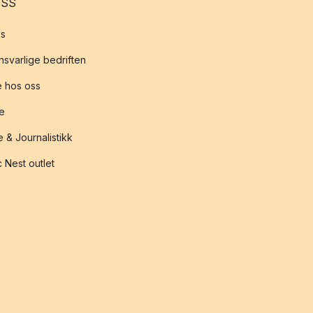
OSS
s
svarlige bedriften
 hos oss
te
 & Journalistikk
 Nest outlet