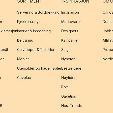
SORTIMENT
INSPIRASJON
OM 
Servering & Borddekking
Inspirasjon
Om os
on
Kjøkkenutstyr
Merkevarer
Den an
reklamasjon
Interiør & Innredning
Designers
Jobbe
Belysning
Kampanjer
Affilia
rsmål
Gulvtepper & Tekstiler
Salg
Presse
jon
Møbler
Nyheter
Nordic
Utemøbler og hagemøbler
Bestselgere
r
Gavekort
Høytider
Rom
Gavetips
2B
Nest Trends