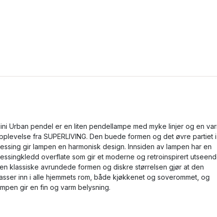
ini Urban pendel er en liten pendellampe med myke linjer og en va
pplevelse fra SUPERLIVING. Den buede formen og det øvre partiet i
essing gir lampen en harmonisk design. Innsiden av lampen har en
essingkledd overflate som gir et moderne og retroinspirert utseend
en klassiske avrundede formen og diskre størrelsen gjør at den
asser inn i alle hjemmets rom, både kjøkkenet og soverommet, og
ampen gir en fin og varm belysning.