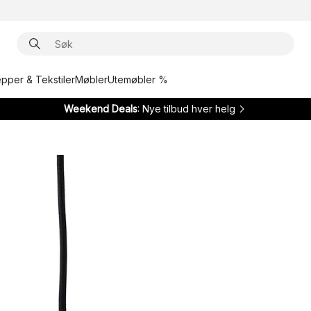
epper & Tekstiler
Møbler
Utemøbler %
Weekend Deals
: Nye tilbud hver helg