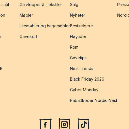
rsmål
Gulvtepper & Tekstiler
Salg
Presse
jon
Møbler
Nyheter
Nordic
Utemøbler og hagemøbler
Bestselgere
r
Gavekort
Høytider
Rom
Gavetips
2B
Nest Trends
Black Friday 2026
Cyber Monday
Rabattkoder Nordic Nest