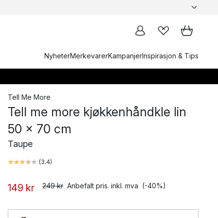
Nyheter
Merkevarer
Kampanjer
Inspirasjon & Tips
Tell Me More
Tell me more kjøkkenhåndkle lin
50 x 70 cm
Taupe
(
3.4
)
249 kr
Anbefalt pris. inkl. mva
(-40%)
149 kr