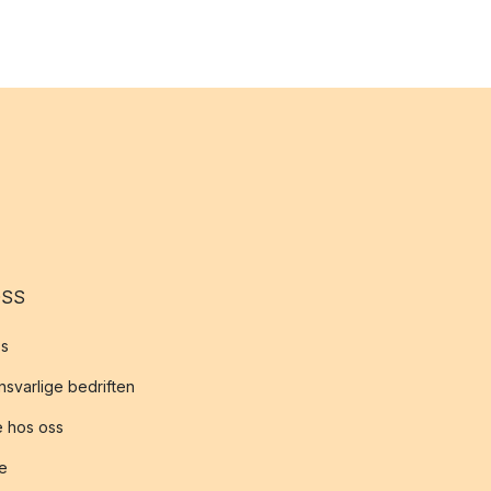
OSS
s
svarlige bedriften
 hos oss
te