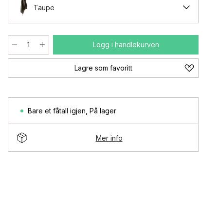
Taupe
Legg i handlekurven
Lagre som favoritt
Bare et fåtall igjen
,
På lager
Mer info