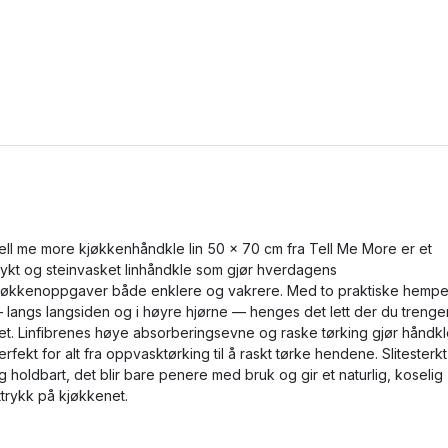
ell me more kjøkkenhåndkle lin 50 x 70 cm fra Tell Me More er et
ykt og steinvasket linhåndkle som gjør hverdagens
jøkkenoppgaver både enklere og vakrere. Med to praktiske hempe
 langs langsiden og i høyre hjørne — henges det lett der du trenge
et. Linfibrenes høye absorberingsevne og raske tørking gjør håndkl
erfekt for alt fra oppvasktørking til å raskt tørke hendene. Slitesterkt
g holdbart, det blir bare penere med bruk og gir et naturlig, koselig
ttrykk på kjøkkenet.