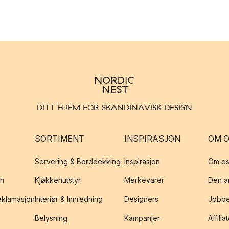
DITT HJEM FOR SKANDINAVISK DESIGN
SORTIMENT
INSPIRASJON
OM 
Servering & Borddekking
Inspirasjon
Om os
on
Kjøkkenutstyr
Merkevarer
Den an
reklamasjon
Interiør & Innredning
Designers
Jobbe
Belysning
Kampanjer
Affilia