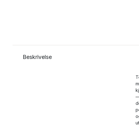
Beskrivelse
T
m
k
—
d
p
o
u