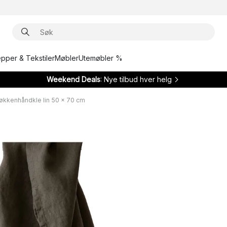
epper & Tekstiler
Møbler
Utemøbler %
Weekend Deals
: Nye tilbud hver helg
jøkkenhåndkle lin 50 x 70 cm