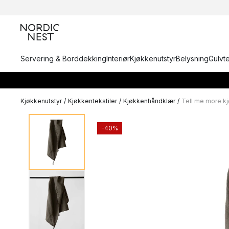
Servering & Borddekking
Interiør
Kjøkkenutstyr
Belysning
Gulvt
Kjøkkenutstyr
/
Kjøkkentekstiler
/
Kjøkkenhåndklær
/
Tell me more k
-40%