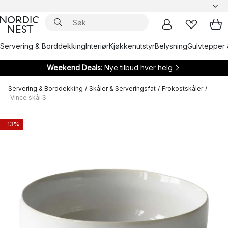
Servering & Borddekking
Interiør
Kjøkkenutstyr
Belysning
Gulvtepper 
Weekend Deals
: Nye tilbud hver helg
Servering & Borddekking
/
Skåler & Serveringsfat
/
Frokostskåler
/
Vince skål S
-13%