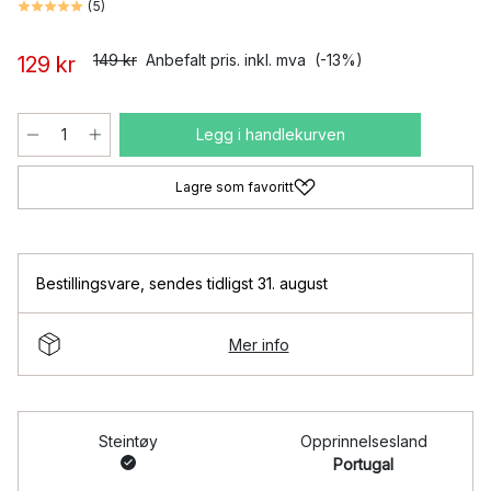
(
5
)
149 kr
Anbefalt pris. inkl. mva
(-13%)
129 kr
Legg i handlekurven
Lagre som favoritt
Bestillingsvare
,
sendes tidligst 31. august
Mer info
Steintøy
Opprinnelsesland
Portugal