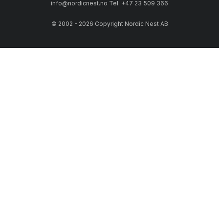
info@nordicnest.no Tel: +47 23 509 366
© 2002 - 2026 Copyright Nordic Nest AB