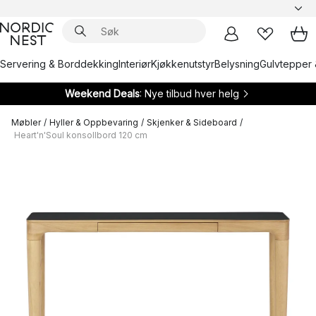
Servering & Borddekking
Interiør
Kjøkkenutstyr
Belysning
Gulvtepper 
Weekend Deals
: Nye tilbud hver helg
Møbler
/
Hyller & Oppbevaring
/
Skjenker & Sideboard
/
Heart'n'Soul konsollbord 120 cm