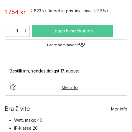
2 823 kr
Anbefalt pris. inkl. mva
(-38%)
1 754 kr
Legg i handlekurven
Lagre som favoritt
Bestillt inn
,
sendes tidligst 17. august
Mer info
Bra å vite
Mer info
Watt, maks: 40
IP-klasse 20