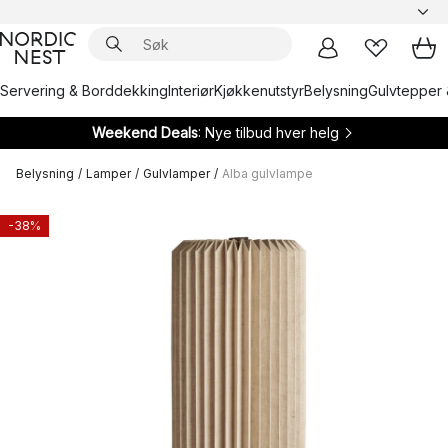
Servering & Borddekking
Interiør
Kjøkkenutstyr
Belysning
Gulvtepper 
Weekend Deals
: Nye tilbud hver helg
Belysning
/
Lamper
/
Gulvlamper
/
Alba gulvlampe
-38%