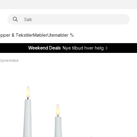
epper & Tekstiler
Møbler
Utemøbler %
Weekend Deals
: Nye tilbud hver helg
slysestake