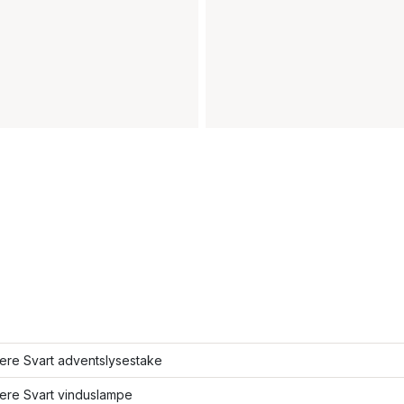
lere Svart adventslysestake
lere Svart vinduslampe