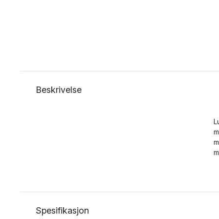
Beskrivelse
L
m
m
m
Spesifikasjon