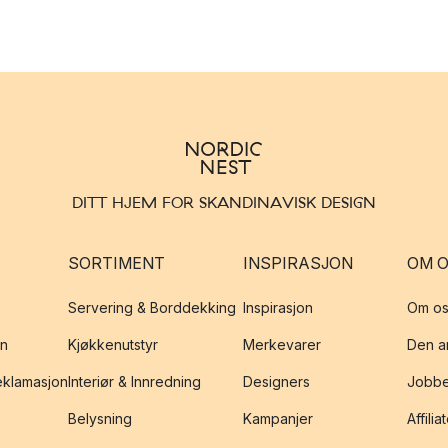
DITT HJEM FOR SKANDINAVISK DESIGN
SORTIMENT
INSPIRASJON
OM 
Servering & Borddekking
Inspirasjon
Om os
on
Kjøkkenutstyr
Merkevarer
Den an
reklamasjon
Interiør & Innredning
Designers
Jobbe
Belysning
Kampanjer
Affilia