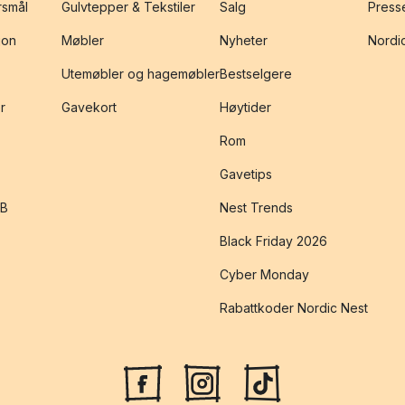
rsmål
Gulvtepper & Tekstiler
Salg
Presse
jon
Møbler
Nyheter
Nordic
Utemøbler og hagemøbler
Bestselgere
r
Gavekort
Høytider
Rom
Gavetips
2B
Nest Trends
Black Friday 2026
Cyber Monday
Rabattkoder Nordic Nest