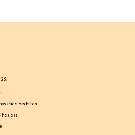
OSS
s
svarlige bedriften
 hos oss
te