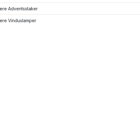
lere Adventsstaker
lere Vinduslamper