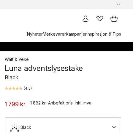
Nyheter
Merkevarer
Kampanjer
Inspirasjon & Tips
Watt & Veke
Luna adventslysestake
Black
(
4.5
)
1 882 kr
Anbefalt pris. inkl. mva
1 799 kr
Black