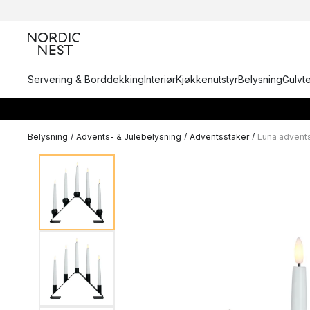
Servering & Borddekking
Interiør
Kjøkkenutstyr
Belysning
Gulvt
Belysning
/
Advents- & Julebelysning
/
Adventsstaker
/
Luna advent