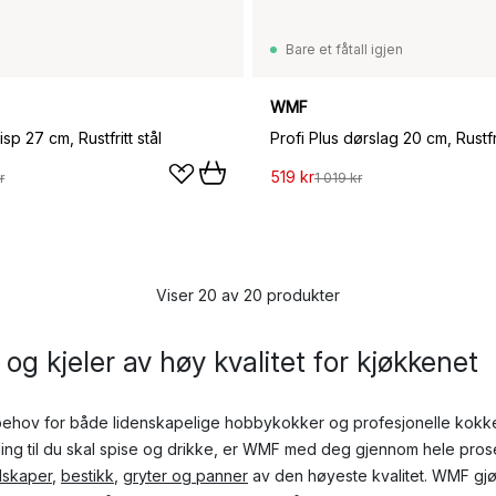
Bare et fåtall igjen
WMF
isp 27 cm, Rustfritt stål
Profi Plus dørslag 20 cm, Rustfri
519 kr
r
1 019 kr
Viser 20 av 20 produkter
og kjeler av høy kvalitet for kjøkkenet
ehov for både lidenskapelige hobbykokker og profesjonelle kokker 
ding til du skal spise og drikke, er WMF med deg gjennom hele pr
dskaper
,
bestikk
,
gryter og panner
av den høyeste kvalitet. WMF gj