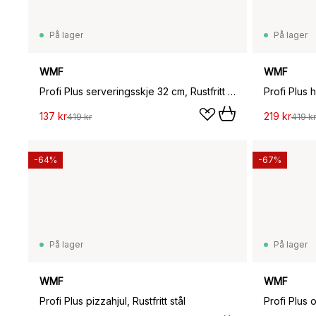
På lager
På lager
WMF
WMF
Profi Plus serveringsskje 32 cm, Rustfritt stål
Profi Plus h
137 kr
219 kr
419 kr
419 kr
-64%
-67%
På lager
På lager
WMF
WMF
Profi Plus pizzahjul, Rustfritt stål
Profi Plus 