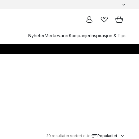
Nyheter
Merkevarer
Kampanjer
Inspirasjon & Tips
20
resultater sortert etter
Popularitet