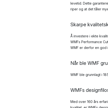
levetid. Dette garanter
riper og at det tåler my
Skarpe kvalitets
Å investere i ekte kvali
WMFs Performance Cut-t
WMF er derfor en god i
Når ble WMF gru
WMF ble grunnlagt i 185
WMFs designfilos
Med over 160 års erfar
kvalitet, er WMFs desig