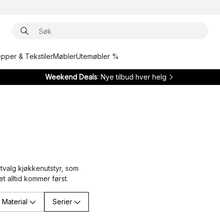
epper & Tekstiler
Møbler
Utemøbler %
Weekend Deals
: Nye tilbud hver helg
tvalg kjøkkenutstyr, som
t alltid kommer først.
Material
Serier