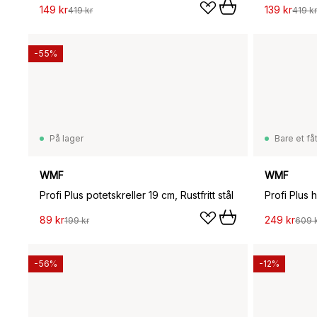
149 kr
139 kr
419 kr
419 kr
-55%
På lager
Bare et fåt
WMF
WMF
Profi Plus potetskreller 19 cm, Rustfritt stål
Profi Plus h
89 kr
249 kr
199 kr
609 
-56%
-12%