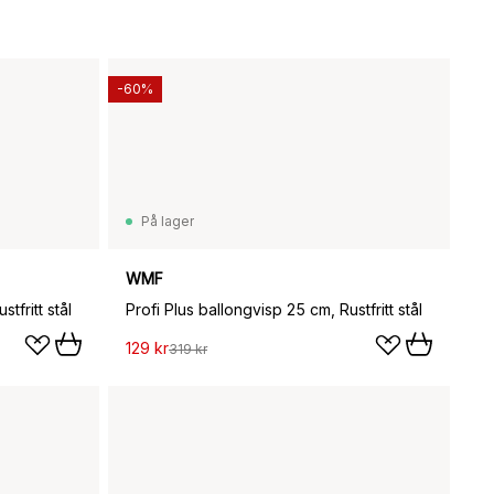
-60%
På lager
WMF
tfritt stål
Profi Plus ballongvisp 25 cm, Rustfritt stål
129 kr
319 kr