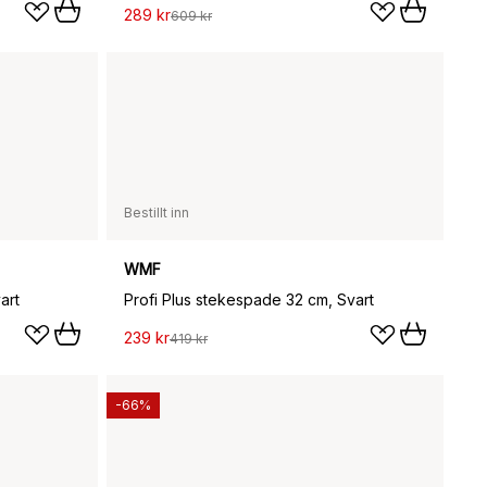
289 kr
609 kr
Bestillt inn
WMF
art
Profi Plus stekespade 32 cm, Svart
239 kr
419 kr
-66%