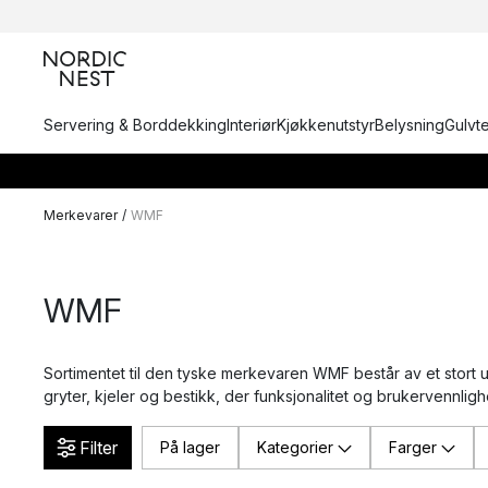
Servering & Borddekking
Interiør
Kjøkkenutstyr
Belysning
Gulvt
Merkevarer
/
WMF
WMF
Sortimentet til den tyske merkevaren WMF består av et stort u
gryter, kjeler og bestikk, der funksjonalitet og brukervennlighe
Filter
På lager
Kategorier
Farger