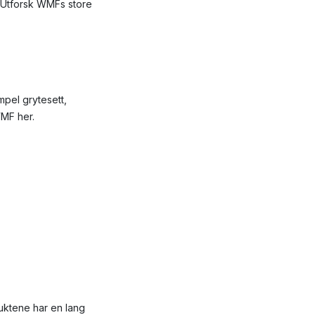
. Utforsk WMFs store
mpel grytesett,
WMF her.
duktene har en lang