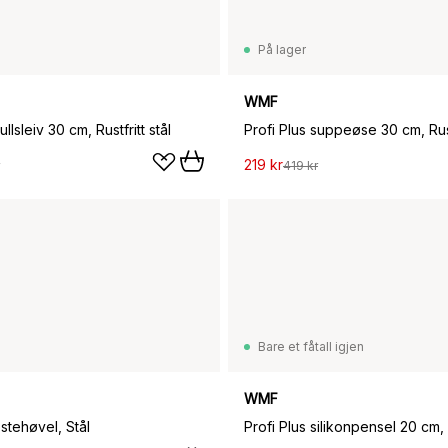
På lager
WMF
ullsleiv 30 cm, Rustfritt stål
Profi Plus suppeøse 30 cm, Rustf
219 kr
419 kr
Bare et fåtall igjen
WMF
ostehøvel, Stål
Profi Plus silikonpensel 20 cm,