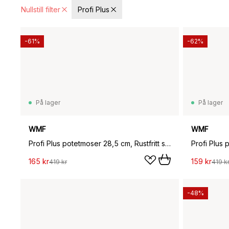
Nullstill filter
Profi Plus
-61%
-62%
På lager
På lager
WMF
WMF
Profi Plus potetmoser 28,5 cm, Rustfritt stål
Profi Plus p
165 kr
159 kr
419 kr
419 k
-48%