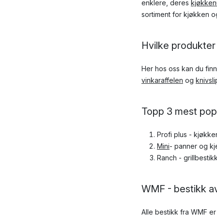
enklere, deres
kjøkken
sortiment for kjøkken o
Hvilke produkte
Her hos oss kan du finn
vinkaraffelen
og
knivsl
Topp 3 mest pop
Profi plus - kjøkk
Mini
- panner og kj
Ranch - grillbestik
WMF - bestikk a
Alle bestikk fra WMF er