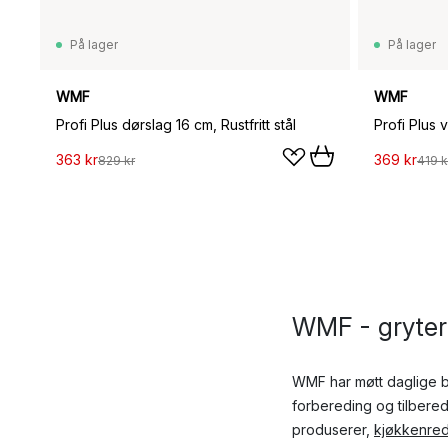
På lager
På lager
WMF
WMF
Profi Plus dørslag 16 cm, Rustfritt stål
Profi Plus v
363 kr
369 kr
829 kr
419 k
WMF - gryter 
WMF har møtt daglige b
forbereding og tilbere
produserer,
kjøkkenre