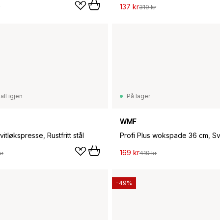
137 kr
319 kr
all igjen
På lager
WMF
vitløkspresse, Rustfritt stål
Profi Plus wokspade 36 cm, Sv
169 kr
kr
419 kr
-49%