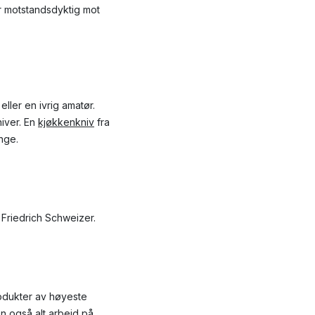
er motstandsdyktig mot
eller en ivrig amatør.
iver. En
kjøkkenkniv
fra
nge.
 Friedrich Schweizer.
odukter av høyeste
en også alt arbeid på