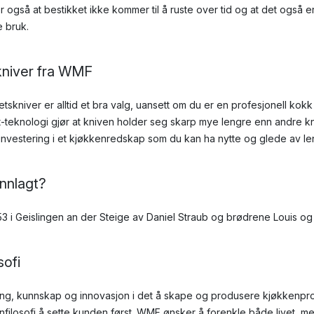
er også at bestikket ikke kommer til å ruste over tid og at det også 
e bruk.
kniver fra WMF
tetskniver er alltid et bra valg, uansett om du er en profesjonell kokk 
eknologi gjør at kniven holder seg skarp mye lengre enn andre kn
nvestering i et kjøkkenredskap som du kan ha nytte og glede av le
nnlagt?
3 i Geislingen an der Steige av Daniel Straub og brødrene Louis og
ofi
ing, kunnskap og innovasjon i det å skape og produsere kjøkkenpr
nfilosofi å sette kunden først. WMF ønsker å forenkle både livet, m