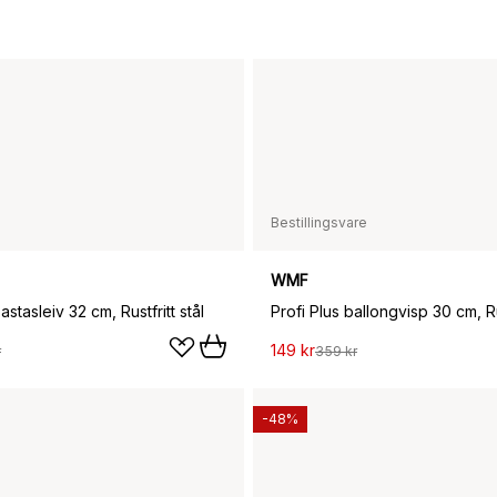
Bestillingsvare
WMF
astasleiv 32 cm, Rustfritt stål
Profi Plus ballongvisp 30 cm, Rus
149 kr
r
359 kr
-48%