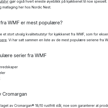
utstyr
gjør også hvert eneste øyeblikk på kjøkkenet til noe spesielt
g matlaging her hos Nordic Nest.
r fra WMF er mest populære?
e et stort utvalg kvalitetsutstyr for kjøkkenet fra WMF, som for ekse
ipere
. Vi har satt sammen en liste av de mest populære seriene fra 
ulære serier fra WMF
enredskaper
eler
k
v Cromargan
 laget av Cromargan® 18/10 rustfritt stål, noe som garanterer at pro