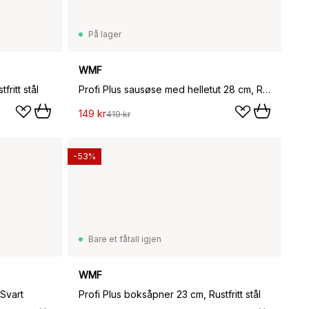
På lager
WMF
ritt stål
Profi Plus sausøse med helletut 28 cm, Rustfritt stål
149 kr
419 kr
-53%
Bare et fåtall igjen
WMF
 Svart
Profi Plus boksåpner 23 cm, Rustfritt stål