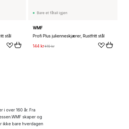
Bare et fåtall igjen
WMF
tt stål
Profi Plus julienneskjærer, Rustfritt stål
144 kr
419 kr
i over 160 år. Fra
osessen.WMF skaper og
ør ikke bare hverdagen