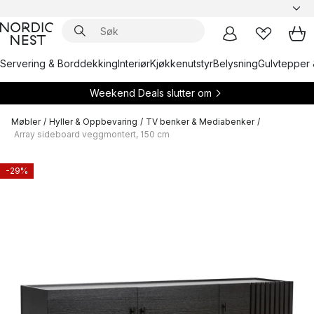
Servering & Borddekking
Interiør
Kjøkkenutstyr
Belysning
Gulvtepper 
Weekend Deals slutter om
Møbler
/
Hyller & Oppbevaring
/
TV benker & Mediabenker
/
Array sideboard veggmontert, 150 cm
-29%