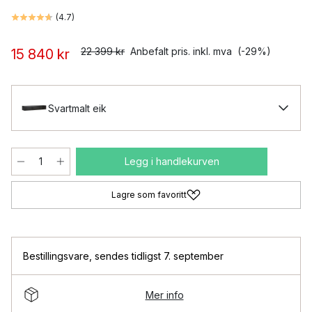
(
4.7
)
22 399 kr
Anbefalt pris. inkl. mva
(-29%)
15 840 kr
Svartmalt eik
Legg i handlekurven
Lagre som favoritt
Bestillingsvare
,
sendes tidligst 7. september
Mer info