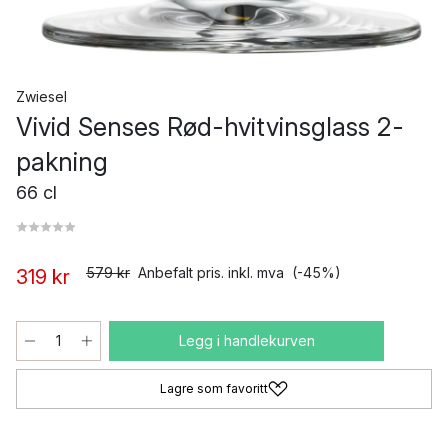
Zwiesel
Vivid Senses Rød-hvitvinsglass 2-
pakning
66 cl
579 kr
Anbefalt pris. inkl. mva
(-45%)
319 kr
Legg i handlekurven
Lagre som favoritt