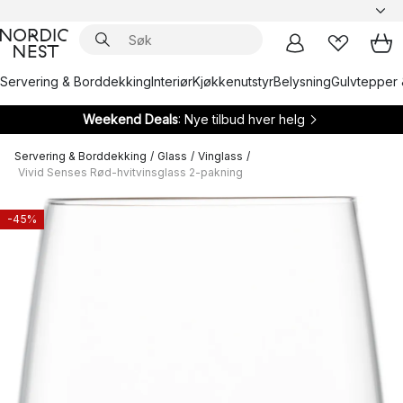
Servering & Borddekking
Interiør
Kjøkkenutstyr
Belysning
Gulvtepper 
Weekend Deals
: Nye tilbud hver helg
Servering & Borddekking
/
Glass
/
Vinglass
/
Vivid Senses Rød-hvitvinsglass 2-pakning
-45%