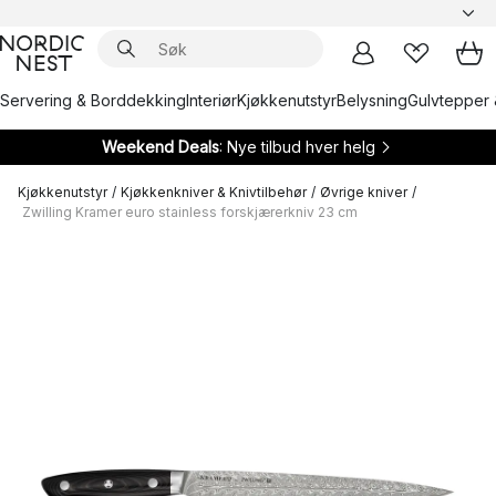
Servering & Borddekking
Interiør
Kjøkkenutstyr
Belysning
Gulvtepper 
Weekend Deals
: Nye tilbud hver helg
Kjøkkenutstyr
/
Kjøkkenkniver & Knivtilbehør
/
Øvrige kniver
/
Zwilling Kramer euro stainless forskjærerkniv 23 cm