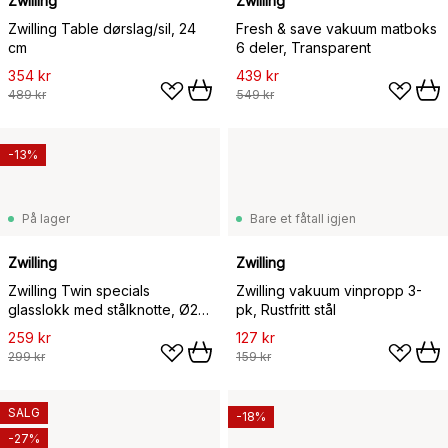
Zwilling
Zwilling
Zwilling Table dørslag/sil, 24
Fresh & save vakuum matboks
cm
6 deler, Transparent
354 kr
439 kr
489 kr
549 kr
-13%
På lager
Bare et fåtall igjen
Zwilling
Zwilling
Zwilling Twin specials
Zwilling vakuum vinpropp 3-
glasslokk med stålknotte, Ø28
pk, Rustfritt stål
cm
259 kr
127 kr
299 kr
159 kr
SALG
-18%
-27%