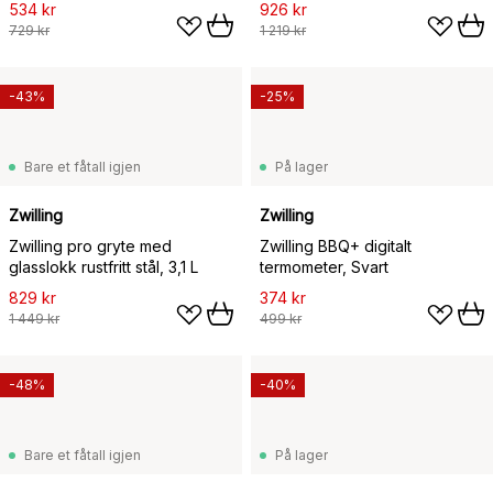
534 kr
926 kr
729 kr
1 219 kr
-43%
-25%
Bare et fåtall igjen
På lager
Zwilling
Zwilling
Zwilling pro gryte med
Zwilling BBQ+ digitalt
glasslokk rustfritt stål, 3,1 L
termometer, Svart
829 kr
374 kr
1 449 kr
499 kr
-48%
-40%
Bare et fåtall igjen
På lager