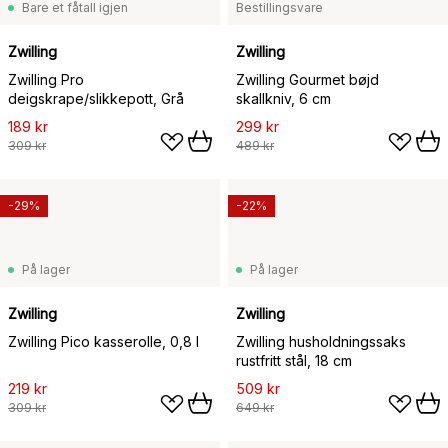
Bare et fåtall igjen
Bestillingsvare
Zwilling
Zwilling
Zwilling Pro
Zwilling Gourmet bøjd
deigskrape/slikkepott, Grå
skallkniv, 6 cm
189 kr
299 kr
309 kr
489 kr
-29%
-22%
På lager
På lager
Zwilling
Zwilling
Zwilling Pico kasserolle, 0,8 l
Zwilling husholdningssaks
rustfritt stål, 18 cm
219 kr
509 kr
309 kr
649 kr