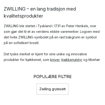
ZWILLING – en lang tradisjon med
kvalitetsprodukter
ZWILLING ble startet i Tyskland i 1731 av Peter Henkels, noe
som gjør det til et av verdens eldste varemerker. Logoen med
det hvite ZWILLING-symbolet på en rød bakgrunn er symbol
på en sofistikert livsstil.
Det tyske merket er kjent for sine unike og innovative
produkter for kjøkkenet, som
kniver
,
kjøkkenutstyr
og tilbehør
av høyeste kvalitet.
Hvilke kolleksjoner fra ZWILLING er mest populære?
POPULÆRE FILTRE
I ZWILLINGs sortiment vil du kunne finne en rekke forskjellige
Zwilling grytesett
kolleksjoner. Vi har satt sammen en liste over våre
favorittkolleksjoner for deg: