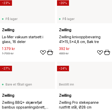
-23%
-20%
På lager
På lager
Zwilling
Zwilling
La-Mer vakuum startsett i
Zwilling knivoppbevaring
glass, 16 deler
41x15,5x4,8 cm, Bøk tre
1 379 kr
392 kr
1 799 kr
489 kr
-27%
-24%
Bare et fåtall igjen
Bestillt inn
Zwilling
Zwilling
Zwilling BBQ+ skjærefjøl
Zwilling Pro stekepanne
bambus oppsamlingsbrett,
rustfritt stål, Ø28 cm
39x30 cm