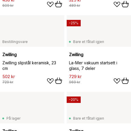
609 kr
489 kr
-25%
Bestillingsvare
Bare et fåtall igjen
Zwilling
Zwilling
Zwilling slipstål keramisk, 23
La-Mer vakuum startsett i
cm
glass, 7 deler
502 kr
729 kr
729 kr
969 kr
-20%
På lager
Bare et fåtall igjen