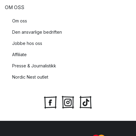
Denne kodeksen definerer standardene for alle ansatte.
OM OSS
Om oss
Den ansvarlige bedriften
Jobbe hos oss
Affiliate
Presse & Journalistikk
Nordic Nest outlet