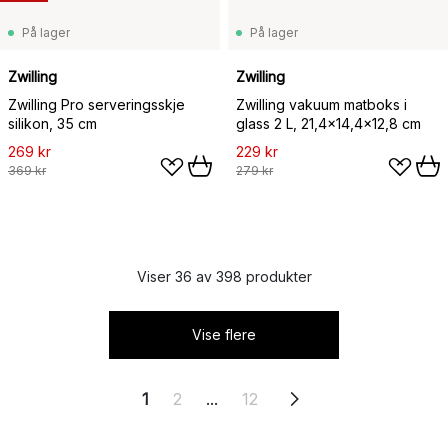
På lager
På lager
Zwilling
Zwilling
Zwilling Pro serveringsskje
Zwilling vakuum matboks i
silikon, 35 cm
glass 2 L, 21,4x14,4x12,8 cm
269 kr
229 kr
369 kr
279 kr
Viser 36 av 398 produkter
Vise flere
1
2
...
12