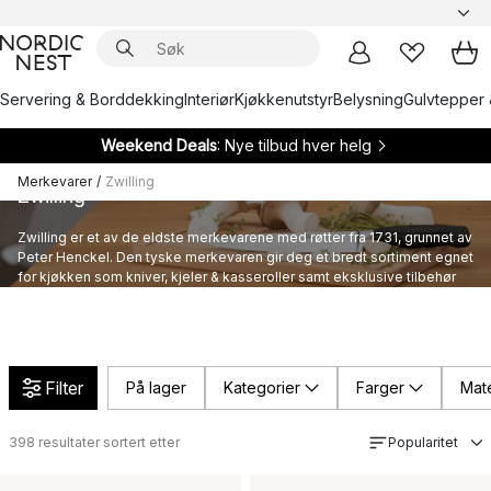
Servering & Borddekking
Interiør
Kjøkkenutstyr
Belysning
Gulvtepper 
Weekend Deals
: Nye tilbud hver helg
Merkevarer
/
Zwilling
Zwilling
Zwilling er et av de eldste merkevarene med røtter fra 1731, grunnet av
Peter Henckel. Den tyske merkevaren gir deg et bredt sortiment egnet
for kjøkken som kniver, kjeler & kasseroller samt eksklusive tilbehør
og redskap, alt med høy kvalitet.
Filter
På lager
Kategorier
Farger
Mate
398
resultater sortert etter
Popularitet