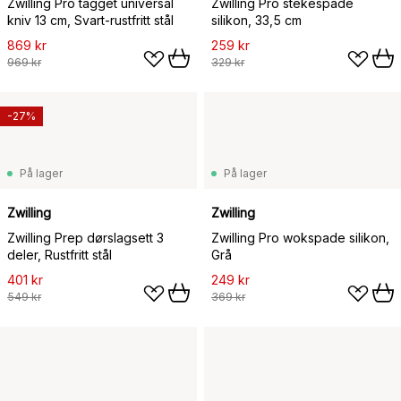
Zwilling Pro tagget universal
Zwilling Pro stekespade
kniv 13 cm, Svart-rustfritt stål
silikon, 33,5 cm
869 kr
259 kr
969 kr
329 kr
-27%
På lager
På lager
Zwilling
Zwilling
Zwilling Prep dørslagsett 3
Zwilling Pro wokspade silikon,
deler, Rustfritt stål
Grå
401 kr
249 kr
549 kr
369 kr