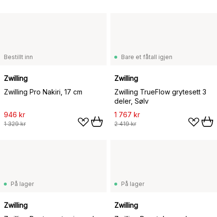
Bestillt inn
Bare et fåtall igjen
Zwilling
Zwilling
Zwilling Pro Nakiri, 17 cm
Zwilling TrueFlow grytesett 3
deler, Sølv
946 kr
1 767 kr
1 329 kr
2 419 kr
På lager
På lager
Zwilling
Zwilling