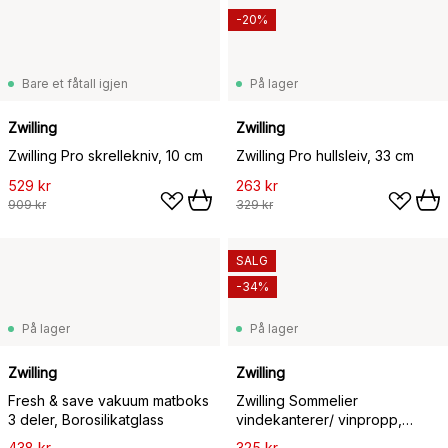
-20%
Bare et fåtall igjen
På lager
Zwilling
Zwilling
Zwilling Pro skrellekniv, 10 cm
Zwilling Pro hullsleiv, 33 cm
529 kr
263 kr
909 kr
329 kr
SALG
-34%
På lager
På lager
Zwilling
Zwilling
Fresh & save vakuum matboks
Zwilling Sommelier
3 deler, Borosilikatglass
vindekanterer/ vinpropp,
rustfritt stål
438 kr
325 kr