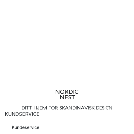
Topp 4 ZWILLING-kolleksjoner:
ZWILLING Pro
Gourmet
Sorrento
ZWILLING Pico
ZWILLING-kniver
ZWILLING er kjent blant profesjonelle og amatørkokker over
hele verden for sitt store utvalg av innovative kniver som er
produsert med nøye utvalgte materialer, moderne
produksjonsteknikker og streng kvalitetskontroll.
I ZWILLINGs sortiment av kniver og knivsett vil du kunne finne
riktig blad for ethvert behov. Fra hverdagskniver som
DITT HJEM FOR SKANDINAVISK DESIGN
grønnsakskniver
,
brødkniver
og
kokkekniver
til spesialiserte
KUNDSERVICE
kniver som
kjøttøkser
og
østerskniver
- her kan du velge blant
de perfekte knivene til alle deler av matlagingen.
Kundeservice