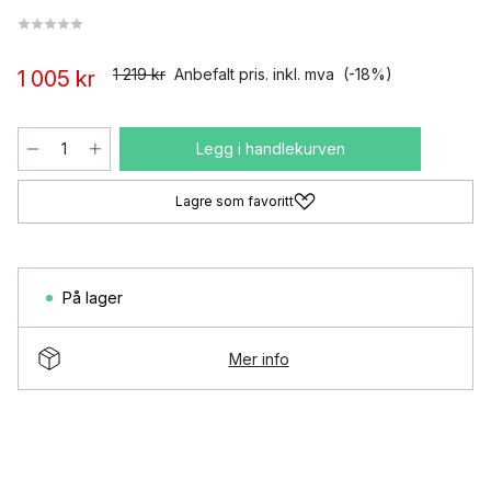
1 219 kr
Anbefalt pris. inkl. mva
(-18%)
1 005 kr
Legg i handlekurven
Lagre som favoritt
På lager
Mer info