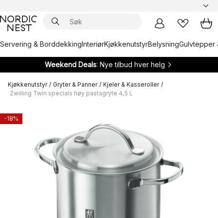
Servering & Borddekking
Interiør
Kjøkkenutstyr
Belysning
Gulvtepper 
Weekend Deals
: Nye tilbud hver helg
Kjøkkenutstyr
/
Gryter & Panner
/
Kjeler & Kasseroller
/
Zwilling Twin specials høy pastagryte 4,5 L
-18%