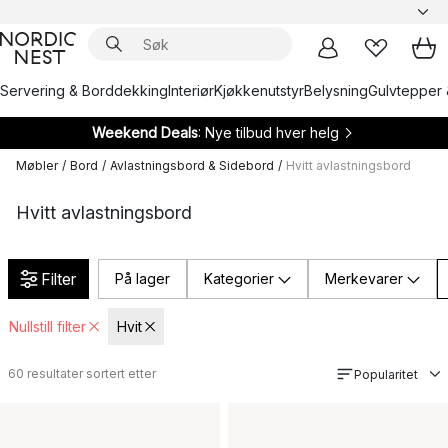
Servering & Borddekking
Interiør
Kjøkkenutstyr
Belysning
Gulvtepper 
Weekend Deals
: Nye tilbud hver helg
Møbler
/
Bord
/
Avlastningsbord & Sidebord
/
Hvitt avlastningsbord
Hvitt avlastningsbord
Filter
På lager
Kategorier
Merkevarer
Nullstill filter
Hvit
60
resultater sortert etter
Popularitet