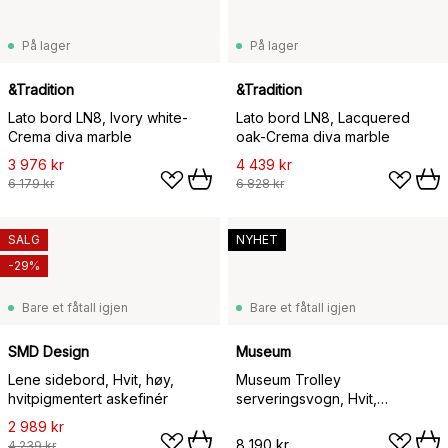
På lager
På lager
&Tradition
&Tradition
Lato bord LN8, Ivory white-
Lato bord LN8, Lacquered
Crema diva marble
oak-Crema diva marble
3 976 kr
4 439 kr
6 179 kr
6 828 kr
SALG
NYHET
-29%
Bare et fåtall igjen
Bare et fåtall igjen
SMD Design
Museum
Lene sidebord, Hvit, høy,
Museum Trolley
hvitpigmentert askefinér
serveringsvogn, Hvit,
74,5x77,5x24 cm
2 989 kr
8 190 kr
4 239 kr