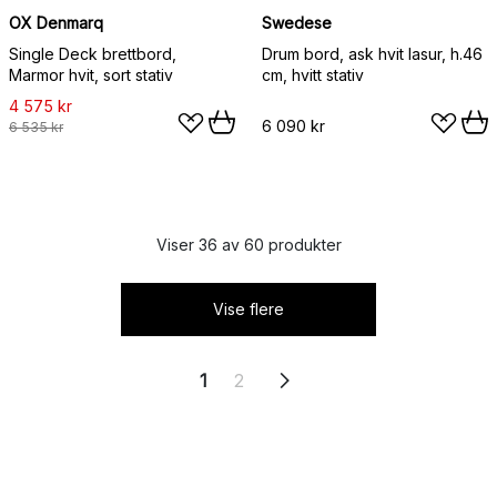
OX Denmarq
Swedese
Single Deck brettbord,
Drum bord, ask hvit lasur, h.46
Marmor hvit, sort stativ
cm, hvitt stativ
4 575 kr
6 090 kr
6 535 kr
Viser 36 av 60 produkter
Vise flere
1
2