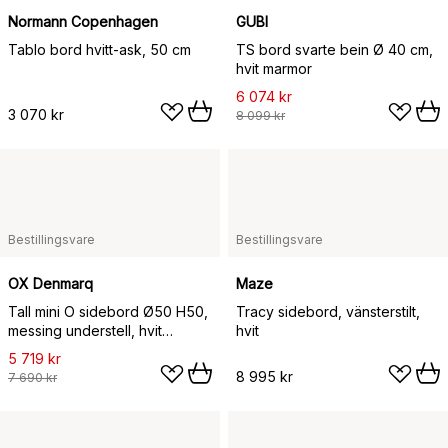
Normann Copenhagen
GUBI
Tablo bord hvitt-ask, 50 cm
TS bord svarte bein Ø 40 cm,
hvit marmor
6 074 kr
3 070 kr
8 099 kr
Bestillingsvare
Bestillingsvare
OX Denmarq
Maze
Tall mini O sidebord Ø50 H50,
Tracy sidebord, vänsterstilt,
messing understell, hvit
hvit
marmor
5 719 kr
8 995 kr
7 690 kr