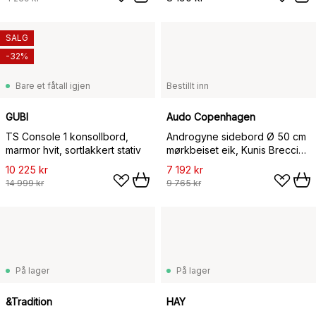
SALG
-32%
Bare et fåtall igjen
Bestillt inn
GUBI
Audo Copenhagen
TS Console 1 konsollbord,
Androgyne sidebord Ø 50 cm
marmor hvit, sortlakkert stativ
mørkbeiset eik, Kunis Breccia-
bordplate
10 225 kr
7 192 kr
14 999 kr
9 765 kr
På lager
På lager
&Tradition
HAY