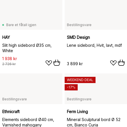
Bare et fåtall igjen
Bestillingsvare
HAY
SMD Design
Slit high sidebord Ø35 cm,
Lene sidebord, Hvit, lavt, mdf
White
1 938 kr
3 899 kr
2 726 kr
WEEKEND DEAL
-17%
Bestillingsvare
Bestillingsvare
Ethnicraft
Ferm Living
Elements sidebord Ø40 cm,
Mineral Sculptural bord Ø 52
Varnished mahogany
cm, Bianco Curia