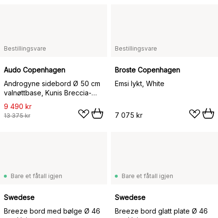
Bestillingsvare
Bestillingsvare
Audo Copenhagen
Broste Copenhagen
Androgyne sidebord Ø 50 cm
Emsi lykt, White
valnøttbase, Kunis Breccia-
bordplate
9 490 kr
7 075 kr
13 375 kr
Bare et fåtall igjen
Bare et fåtall igjen
Swedese
Swedese
Breeze bord med bølge Ø 46
Breeze bord glatt plate Ø 46