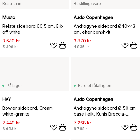
Bestillt inn
Bestillingsvare
Muuto
Audo Copenhagen
Relate sidebord 60,5 cm, Eik-
Androgyne sidebord Ø40x43
off white
cm, elfenbenshvit
3 640 kr
3 870 kr
5 398 kr
4 835 kr
På lager
Bare et fåtall igjen
HAY
Audo Copenhagen
Bowler sidebord, Cream
Androgyne sidebord Ø 50 cm
white-granite
base i eik, Kunis Breccia-
bordplate
2 449 kr
7 268 kr
3 653 kr
9 765 kr