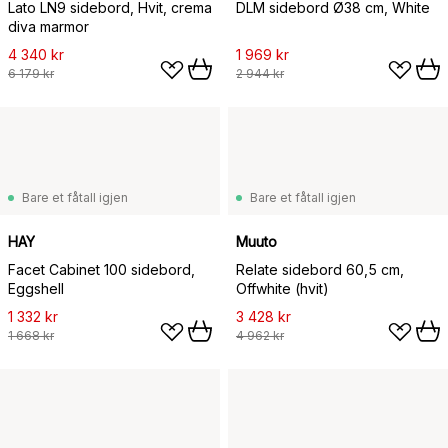
Lato LN9 sidebord, Hvit, crema
DLM sidebord Ø38 cm, White
diva marmor
4 340 kr
1 969 kr
6 179 kr
2 944 kr
Bare et fåtall igjen
Bare et fåtall igjen
HAY
Muuto
Facet Cabinet 100 sidebord,
Relate sidebord 60,5 cm,
Eggshell
Offwhite (hvit)
1 332 kr
3 428 kr
1 668 kr
4 962 kr