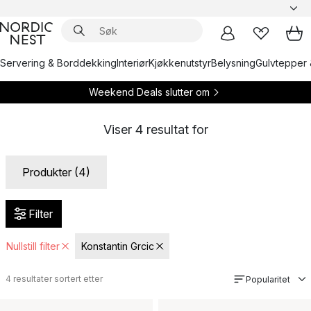
Servering & Borddekking
Interiør
Kjøkkenutstyr
Belysning
Gulvtepper 
Weekend Deals slutter om
Viser
4
resultat for
Produkter (4)
Filter
Nullstill filter
Konstantin Grcic
4
resultater sortert etter
Popularitet