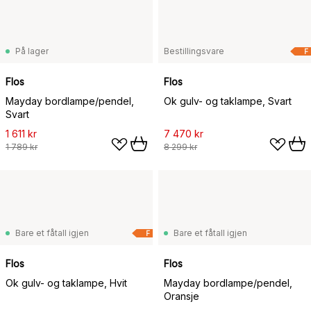
På lager
Bestillingsvare
F
Flos
Flos
Mayday bordlampe/pendel,
Ok gulv- og taklampe, Svart
Svart
1 611 kr
7 470 kr
1 789 kr
8 299 kr
Bare et fåtall igjen
Bare et fåtall igjen
F
Flos
Flos
Ok gulv- og taklampe, Hvit
Mayday bordlampe/pendel,
Oransje