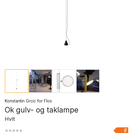
Konstantin Grcic
for
Flos
Ok gulv- og taklampe
Hvit
F