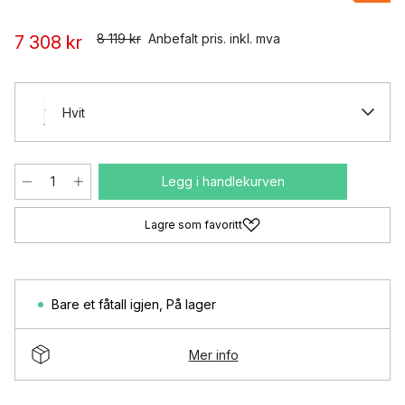
8 119 kr
Anbefalt pris. inkl. mva
7 308 kr
Hvit
Legg i handlekurven
Lagre som favoritt
Bare et fåtall igjen
,
På lager
Mer info