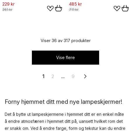
229 kr
485 kr
261 kr
711 kr
Viser 36 av 317 produkter
Vise flere
1
2
...
9
Forny hjemmet ditt med nye lampeskjermer!
Det å bytte ut lampeskjermene i hjemmet ditt er en enkel måte
å endre atmosfæren i hjemmet ditt på, uansett hvilket rom det
er snakk om. Ved å endre farge, form og tekstur kan du endre