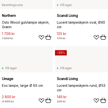
Bestillingsvare
På lager
Northern
Scandi Living
Oslo Wood gulvlampe skjerm,
Lucent lampeskjerm oval, Ø40
Grønn
cm
1 709 kr
125 kr
1 900 kr
179 kr
-35%
På lager
På lager
Umage
Scandi Living
Eos lampe, large Ø 65 cm
Lucent lampeskjerm rund, Ø53
cm
2 800 kr
149 kr
3 499 kr
229 kr