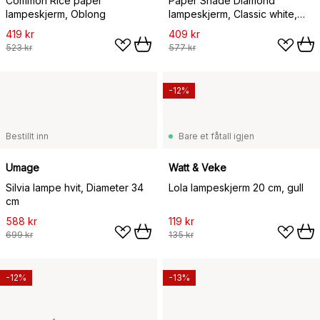
Common Rice paper
Paper Shade Diamond
lampeskjerm, Oblong
lampeskjerm, Classic white,
Ø50 cm
419 kr
409 kr
523 kr
577 kr
-12%
Bestillt inn
Bare et fåtall igjen
Umage
Watt & Veke
Silvia lampe hvit, Diameter 34
Lola lampeskjerm 20 cm, gull
cm
588 kr
119 kr
699 kr
135 kr
-12%
-13%