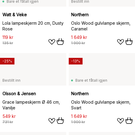
Bare et fåtall igjen
Bestillt inn
Watt & Veke
Northern
Lola lampeskjerm 20 cm, Dusty
Oslo Wood gulvlampe skjerm,
Rose
Caramel
119 kr
1 649 kr
135 kr
1 900 kr
-25%
-13%
Bestillt inn
Bare et fåtall igjen
Olsson & Jensen
Northern
Grace lampeskjerm Ø 46 cm,
Oslo Wood gulvlampe skjerm,
Vanilje
Svart
549 kr
1 649 kr
731 kr
1 900 kr