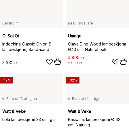
Bestillt inn
Bestillingsvare
Oi Soi Oi
Umage
Indochina Classic Onion S
Clava Dine Wood lampeskjerm
lampeskjerm, Sand-sand
Ø43 cm, Natural oak
4 800 kr
3 190 kr
5 999 kr
-12%
-32%
Bare et fåtall igjen
Bare et fåtall igjen
Watt & Veke
Watt & Veke
Lola lampeskjerm 33 cm, gull
Basic flat lampeskjerm Ø 42
cm, Naturlig