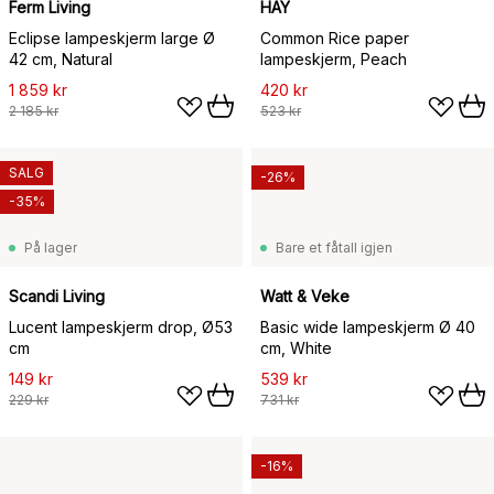
Ferm Living
HAY
Eclipse lampeskjerm large Ø
Common Rice paper
42 cm, Natural
lampeskjerm, Peach
1 859 kr
420 kr
2 185 kr
523 kr
SALG
-26%
-35%
På lager
Bare et fåtall igjen
Scandi Living
Watt & Veke
Lucent lampeskjerm drop, Ø53
Basic wide lampeskjerm Ø 40
cm
cm, White
149 kr
539 kr
229 kr
731 kr
-16%