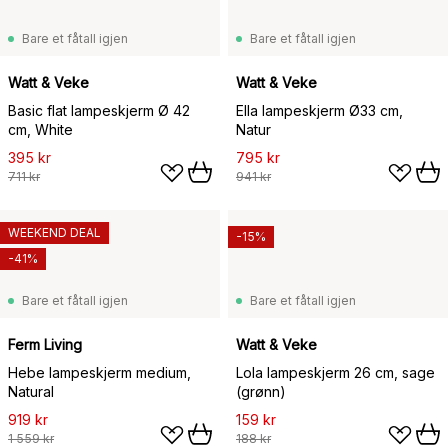
Bare et fåtall igjen
Bare et fåtall igjen
Watt & Veke
Watt & Veke
Basic flat lampeskjerm Ø 42
Ella lampeskjerm Ø33 cm,
cm, White
Natur
395 kr
795 kr
711 kr
941 kr
WEEKEND DEAL
-15%
-41%
Bare et fåtall igjen
Bare et fåtall igjen
Ferm Living
Watt & Veke
Hebe lampeskjerm medium,
Lola lampeskjerm 26 cm, sage
Natural
(grønn)
919 kr
159 kr
1 559 kr
188 kr