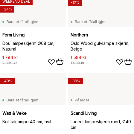
WEEKEND DEAL
-17%
-24%
Bare et fåtall igjen
Bare et fåtall igjen
Ferm Living
Northern
Dou lampeskjerm Ø68 cm,
Oslo Wood gulvlampe skjerm,
Natural
Beige
1 784 kr
1 584 kr
2 339 kr
1 900 kr
-40%
-39%
Bare et fåtall igjen
På lager
Watt & Veke
Scandi Living
Boll taklampe 40 cm, hvit
Lucent lampeskjerm rund, Ø40
cm