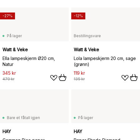
-27%
-12%
På lager
Bestillingsvare
Watt & Veke
Watt & Veke
Ella lampeskjerm Ø20 cm,
Lola lampeskjerm 20 cm, sage
Natur
(grønn)
345 kr
119 kr
470 kr
135 kr
Bare et fåtall igjen
På lager
HAY
HAY