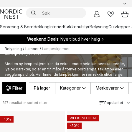
Servering & Borddekking
Interiør
Kjøkkenutstyr
Belysning
Gulvtepper 
Weekend Deals
: Nye tilbud hver helg
Belysning
/
Lamper
/
Lampeskjermer
Lampeskjermer
Med en ny lampeskjerm kan du enkelt endre hele lampens utseende,
lys og karakter, og er en fin måte å fornye bordlampa, taklampa eller
vegglampa di på. Her finner du lampeskjermer i en rekke ulike farger,
former og materialer fra kjente merkevarer.
Filter
På lager
Kategorier
Merkevarer
317
resultater sortert etter
Popularitet
WEEKEND DEAL
-10%
-30%