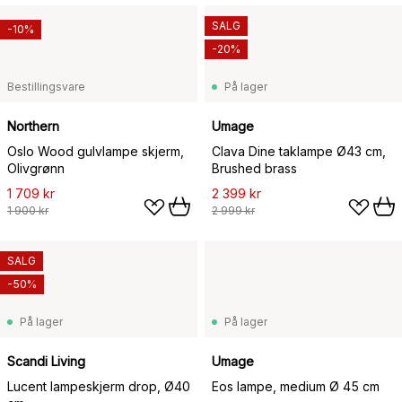
SALG
-10%
-20%
Bestillingsvare
På lager
Northern
Umage
Oslo Wood gulvlampe skjerm,
Clava Dine taklampe Ø43 cm,
Olivgrønn
Brushed brass
1 709 kr
2 399 kr
1 900 kr
2 999 kr
SALG
-50%
På lager
På lager
Scandi Living
Umage
Lucent lampeskjerm drop, Ø40
Eos lampe, medium Ø 45 cm