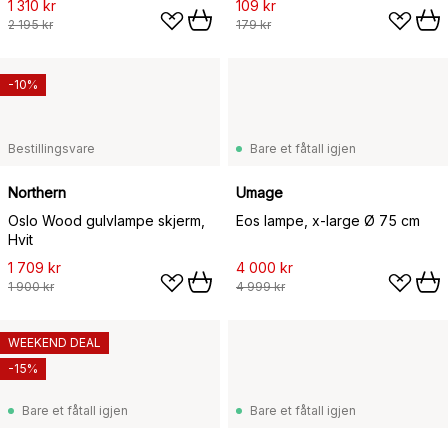
1 310 kr
109 kr
2 195 kr
179 kr
-10%
Bestillingsvare
Bare et fåtall igjen
Northern
Umage
Oslo Wood gulvlampe skjerm,
Eos lampe, x-large Ø 75 cm
Hvit
1 709 kr
4 000 kr
1 900 kr
4 999 kr
WEEKEND DEAL
-15%
Bare et fåtall igjen
Bare et fåtall igjen