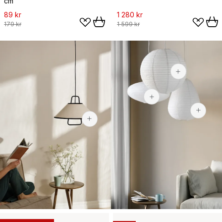
cm
89 kr
1 280 kr
179 kr
1 599 kr
149 kr
229 kr
1 123 kr