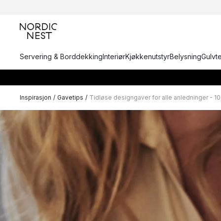
Servering & Borddekking
Interiør
Kjøkkenutstyr
Belysning
Gulvt
Inspirasjon
/
Gavetips
/
Tidløse designgaver for alle anledninger - 1