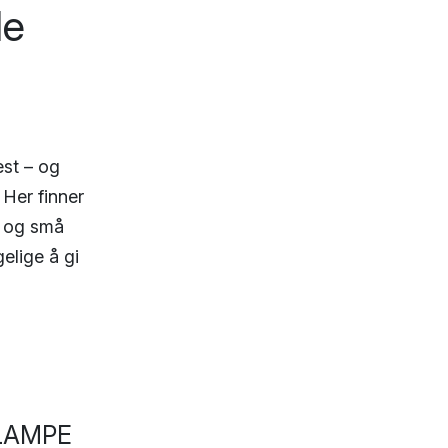
le
est – og
 Her finner
e og små
gelige å gi
ELAMPE