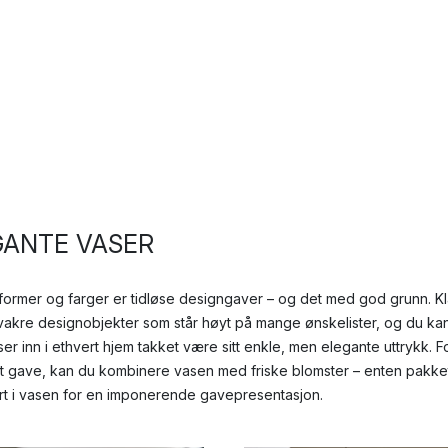
GANTE VASER
e former og farger er tidløse designgaver – og det med god grunn. K
r vakre designobjekter som står høyt på mange ønskelister, og du ka
er inn i ethvert hjem takket være sitt enkle, men elegante uttrykk. F
 gave, kan du kombinere vasen med friske blomster – enten pakke
ert i vasen for en imponerende gavepresentasjon.