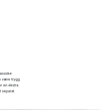
lassiske
n være trygg
or en ekstra
t separat