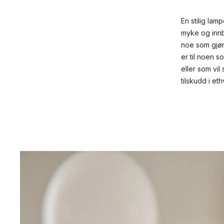
En stilig lam
myke og innb
noe som gjør
er til noen s
eller som vil
tilskudd i eth