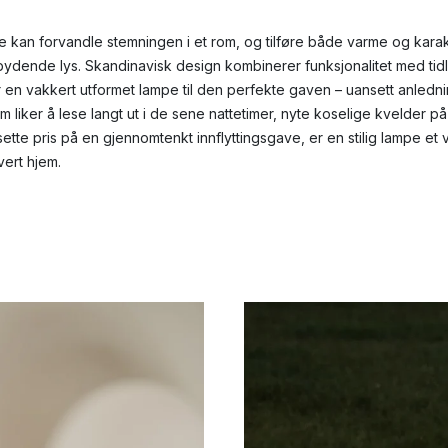
pe kan forvandle stemningen i et rom, og tilføre både varme og karak
ydende lys. Skandinavisk design kombinerer funksjonalitet med tidl
 en vakkert utformet lampe til den perfekte gaven – uansett anledni
om liker å lese langt ut i de sene nattetimer, nyte koselige kvelder på
 sette pris på en gjennomtenkt innflyttingsgave, er en stilig lampe e
vert hjem.