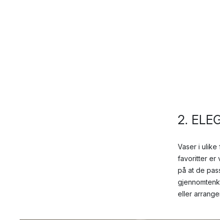
2. ELE
Vaser i ulik
favoritter e
på at de pass
gjennomtenkt
eller arrang