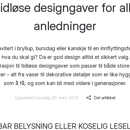
idløse designgaver for al
anledninger
nvitert i bryllup, bursdag eller kanskje til en innflyttingsf
 hva du skal gi? Da er god design alltid et sikkert valg.
irasjon til tidløse designgaver som passer til både stor
r – alt fra vaser til dekorative detaljer som er like hyg
som å få, og som kan bli med videre i generasjoner.
Oppdatert torsdag 20. mars 2025
Del artikkel
BAR BELYSNING ELLER KOSELIG LES