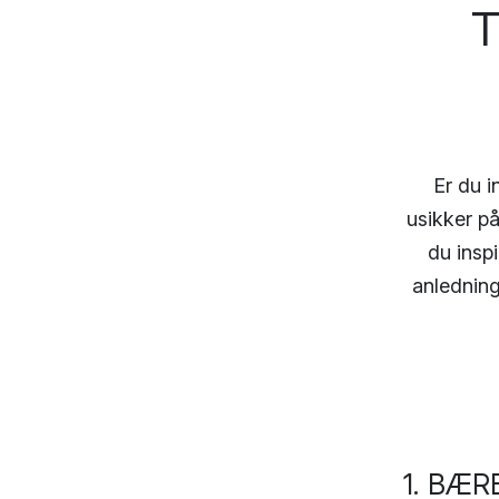
T
Er du i
usikker på
du insp
anledninge
1. BÆR