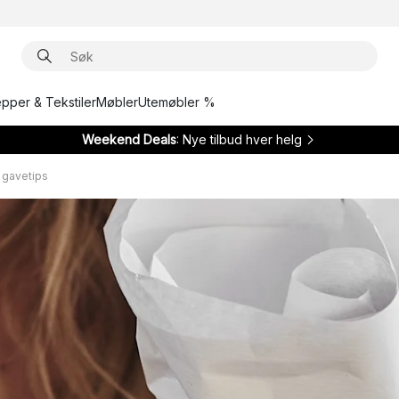
epper & Tekstiler
Møbler
Utemøbler %
Weekend Deals
: Nye tilbud hver helg
0 gavetips