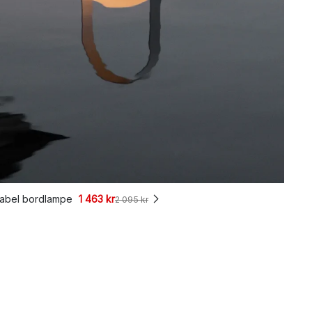
tabel bordlampe
1 463 kr
2 095 kr