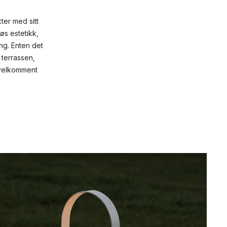
ter med sitt
øs estetikk,
ng. Enten det
 terrassen,
t velkomment