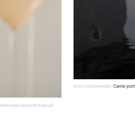
Carrie por
AUDO COPENHAGEN
elder med venner, til fester på