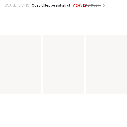
SCANDI LIVING
Cozy ullteppe naturhvit
7 245 kr
10 350 kr