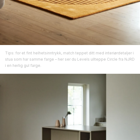
Tips: for et fint helhetsinntrykk, match teppet ditt med interiørdetaljer i
stua som har samme farge – her ser du Levels ullteppe Circle fra NJRD
i en herlig gul farge.