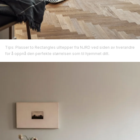
Tips: Plasser to Rectangles ulltepper fra NJRD ved siden av hverandre
for å oppnå den perfekte størrelsen som til hjemmet ditt.