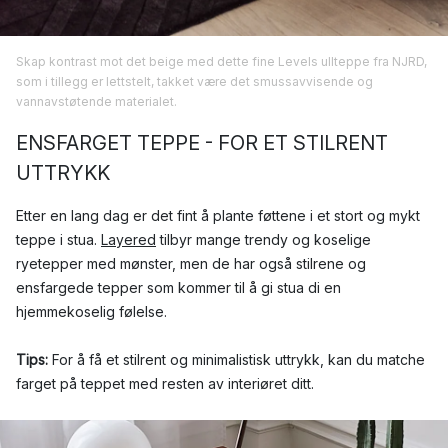
Skap kontrast mot det beige med dette fine Levels ullteppe fra NJRD,
som i tillegg er lettstelt, takket være det smussavvisende og
vannavstøtende materialet.
ENSFARGET TEPPE - FOR ET STILRENT
UTTRYKK
Etter en lang dag er det fint å plante føttene i et stort og mykt
teppe i stua.
Layered
tilbyr mange trendy og koselige
ryetepper med mønster, men de har også stilrene og
ensfargede tepper som kommer til å gi stua di en
hjemmekoselig følelse.
Tips:
For å få et stilrent og minimalistisk uttrykk, kan du matche
farget på teppet med resten av interiøret ditt.