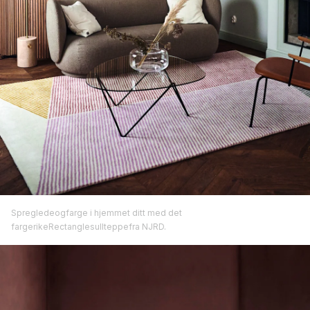
Spregledeogfarge i hjemmet ditt med det
fargerikeRectanglesullteppefra NJRD.