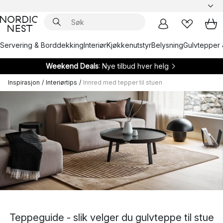
Servering & Borddekking
Interiør
Kjøkkenutstyr
Belysning
Gulvtepper 
Weekend Deals
: Nye tilbud hver helg
Inspirasjon
/
Interiørtips
/
Innred med tepper til stuen
Teppeguide - slik velger du gulvteppe til stue