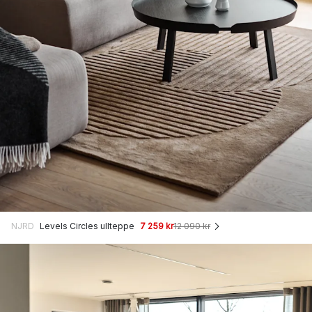
NJRD
Levels Circles ullteppe
7 259 kr
12 090 kr