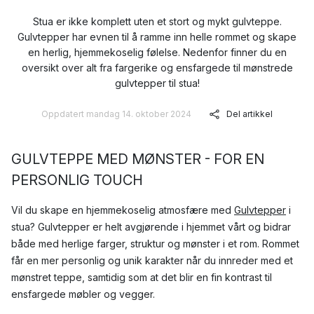
Stua er ikke komplett uten et stort og mykt gulvteppe.
Gulvtepper har evnen til å ramme inn helle rommet og skape
en herlig, hjemmekoselig følelse. Nedenfor finner du en
oversikt over alt fra fargerike og ensfargede til mønstrede
gulvtepper til stua!
Oppdatert mandag 14. oktober 2024
Del artikkel
GULVTEPPE MED MØNSTER - FOR EN
PERSONLIG TOUCH
Vil du skape en hjemmekoselig atmosfære med
Gulvtepper
i
stua? Gulvtepper er helt avgjørende i hjemmet vårt og bidrar
både med herlige farger, struktur og mønster i et rom. Rommet
får en mer personlig og unik karakter når du innreder med et
mønstret teppe, samtidig som at det blir en fin kontrast til
ensfargede møbler og vegger.