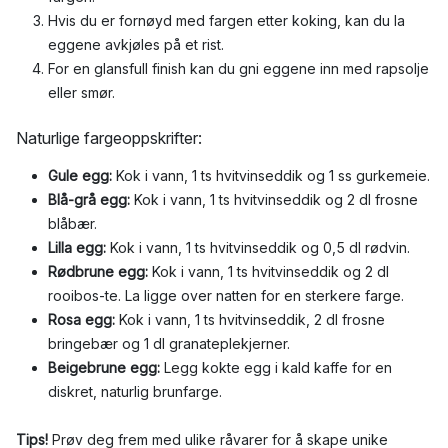
Hvis du er fornøyd med fargen etter koking, kan du la
eggene avkjøles på et rist.
For en glansfull finish kan du gni eggene inn med rapsolje
eller smør.
Naturlige fargeoppskrifter:
Gule egg:
Kok i vann, 1 ts hvitvinseddik og 1 ss gurkemeie.
Blå-grå egg:
Kok i vann, 1 ts hvitvinseddik og 2 dl frosne
blåbær.
Lilla egg:
Kok i vann, 1 ts hvitvinseddik og 0,5 dl rødvin.
Rødbrune egg:
Kok i vann, 1 ts hvitvinseddik og 2 dl
rooibos-te. La ligge over natten for en sterkere farge.
Rosa egg:
Kok i vann, 1 ts hvitvinseddik, 2 dl frosne
bringebær og 1 dl granateplekjerner.
Beigebrune egg:
Legg kokte egg i kald kaffe for en
diskret, naturlig brunfarge.
Tips!
Prøv deg frem med ulike råvarer for å skape unike