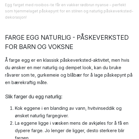
Egg farget med rooibos-te får en vakker rødbrun nyanse – perfekt
som hjemmelaget påskepynt for en stilren og naturlig påskeverksted-
dekorasjon!
FARGE EGG NATURLIG - PÅSKEVERKSTED
FOR BARN OG VOKSNE
Å farge egg er en klassisk påskeverksted-aktivitet, men hvis
du ønsker en mer naturlig og dempet look, kan du bruke
råvarer som te, gurkemeie og blåbær for å lage påskepynt på
en bærekraftig måte.
Slik farger du egg naturlig:
Kok eggene i en blanding av vann, hvitvinseddik og
ønsket naturlig fargegiver.
La eggene ligge i væsken mens de avkjøles for å få en
dypere farge. Jo lenger de ligger, desto sterkere blir
fargen.