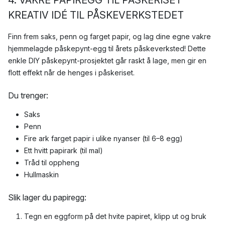
KREATIV IDÉ TIL PÅSKEVERKSTEDET
Finn frem saks, penn og farget papir, og lag dine egne vakre
hjemmelagde påskepynt-egg til årets påskeverksted! Dette
enkle DIY påskepynt-prosjektet går raskt å lage, men gir en
flott effekt når de henges i påskeriset.
Du trenger:
Saks
Penn
Fire ark farget papir i ulike nyanser (til 6–8 egg)
Ett hvitt papirark (til mal)
Tråd til oppheng
Hullmaskin
Slik lager du papiregg:
Tegn en eggform på det hvite papiret, klipp ut og bruk