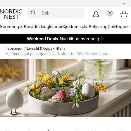
Servering & Borddekking
Interiør
Kjøkkenutstyr
Belysning
Gulvtepper 
Weekend Deals
: Nye tilbud hver helg
Inspirasjon
/
Livsstil & Oppskrifter
/
Hjemmelaget påskepynt: tips & ideer for DIY påskeverksted