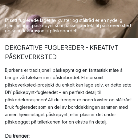
Et søtt fuglerede laget av kvister og ståltråd er en nydelig
hjemmelaget påskepynt som passer perfekt til påskeverksted
og som dekorasjon til påskebordet!
DEKORATIVE FUGLEREDER - KREATIVT
PÅSKEVERKSTED
Bjørkeris er tradisjonell påskepynt og en fantastisk måte å
bringe vårfølelsen inn i påskebordet. Et morsomt
påskeverksted-prosjekt du enkelt kan lage selv, er dette søte
DIY påskepynt-fugleredet – en perfekt detalj til
påskedekorasjonen! Alt du trenger er noen kvister og ståltråd!
Bruk fugleredet som en del av borddekkingen sammen med
annen hjemmelaget påskepynt, eller plasser det under
påskeegget på tallerkenen for en ekstra fin detalj.
Du trenger: