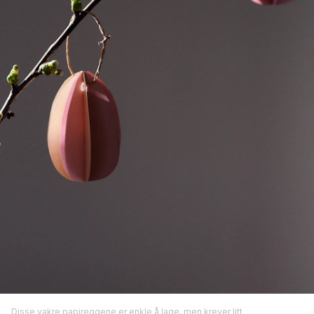
Disse vakre papireggene er enkle å lage, men krever litt