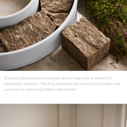
Et enkelt påskeverksted-prosjekt du kan lage selv, er denne DIY
påskepynt-kransen i The Ring lysestake fra House Doctor, laget med
oasis for en vakker og holdbar dekorasjon!