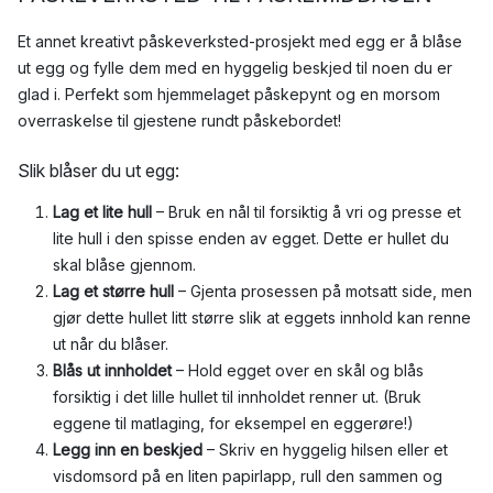
Et annet kreativt påskeverksted-prosjekt med egg er å blåse
ut egg og fylle dem med en hyggelig beskjed til noen du er
glad i. Perfekt som hjemmelaget påskepynt og en morsom
overraskelse til gjestene rundt påskebordet!
Slik blåser du ut egg:
Lag et lite hull
– Bruk en nål til forsiktig å vri og presse et
lite hull i den spisse enden av egget. Dette er hullet du
skal blåse gjennom.
Lag et større hull
– Gjenta prosessen på motsatt side, men
gjør dette hullet litt større slik at eggets innhold kan renne
ut når du blåser.
Blås ut innholdet
– Hold egget over en skål og blås
forsiktig i det lille hullet til innholdet renner ut. (Bruk
eggene til matlaging, for eksempel en eggerøre!)
Legg inn en beskjed
– Skriv en hyggelig hilsen eller et
visdomsord på en liten papirlapp, rull den sammen og