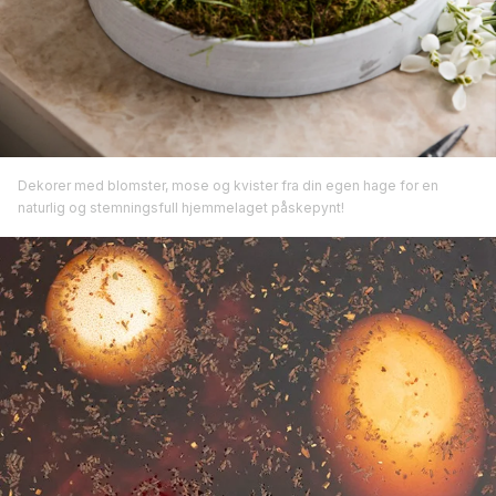
Dekorer med blomster, mose og kvister fra din egen hage for en
naturlig og stemningsfull hjemmelaget påskepynt!