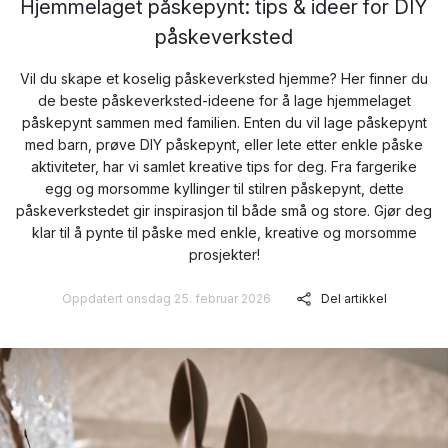
Hjemmelaget påskepynt: tips & ideer for DIY
påskeverksted
Vil du skape et koselig påskeverksted hjemme? Her finner du
de beste påskeverksted-ideene for å lage hjemmelaget
påskepynt sammen med familien. Enten du vil lage påskepynt
med barn, prøve DIY påskepynt, eller lete etter enkle påske
aktiviteter, har vi samlet kreative tips for deg. Fra fargerike
egg og morsomme kyllinger til stilren påskepynt, dette
påskeverkstedet gir inspirasjon til både små og store. Gjør deg
klar til å pynte til påske med enkle, kreative og morsomme
prosjekter!
Oppdatert onsdag 25. februar 2026
Del artikkel