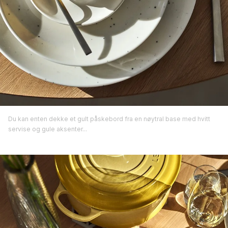
Du kan enten dekke et gult påskebord fra en nøytral base med hvitt
servise og gule aksenter...