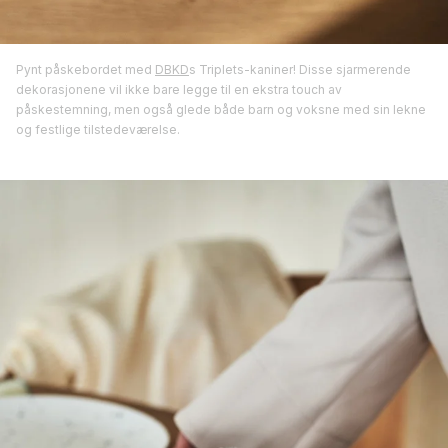
Pynt påskebordet med
DBKD
s Triplets-kaniner! Disse sjarmerende
dekorasjonene vil ikke bare legge til en ekstra touch av
påskestemning, men også glede både barn og voksne med sin lekne
og festlige tilstedeværelse.