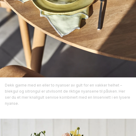
Dekk gjerne med en eller to nyanser av gult for en vakker helhet –
blekgul og sitrongul er utvilsomt de riktige nyansene til påsken. Her
ser du et mer knallgult servise kombinert med en linserviett i en lysere
nyanse.