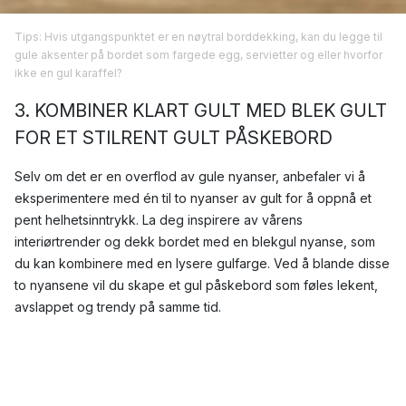
Tips: Hvis utgangspunktet er en nøytral borddekking, kan du legge til
gule aksenter på bordet som fargede egg, servietter og eller hvorfor
ikke en gul karaffel?
3. KOMBINER KLART GULT MED BLEK GULT
FOR ET STILRENT GULT PÅSKEBORD
Selv om det er en overflod av gule nyanser, anbefaler vi å
eksperimentere med én til to nyanser av gult for å oppnå et
pent helhetsinntrykk. La deg inspirere av vårens
interiørtrender og dekk bordet med en blekgul nyanse, som
du kan kombinere med en lysere gulfarge. Ved å blande disse
to nyansene vil du skape et gul påskebord som føles lekent,
avslappet og trendy på samme tid.