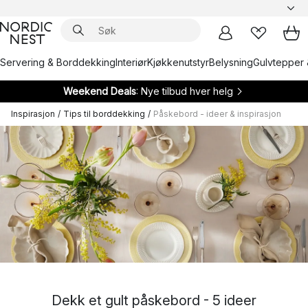
Servering & Borddekking
Interiør
Kjøkkenutstyr
Belysning
Gulvtepper 
Weekend Deals
: Nye tilbud hver helg
Inspirasjon
/
Tips til borddekking
/
Påskebord - ideer & inspirasjon
Dekk et gult påskebord - 5 ideer