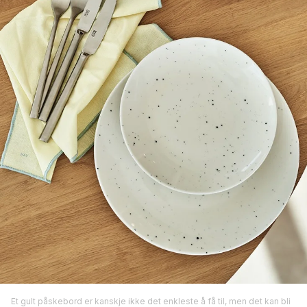
Et gult påskebord er kanskje ikke det enkleste å få til, men det kan bli