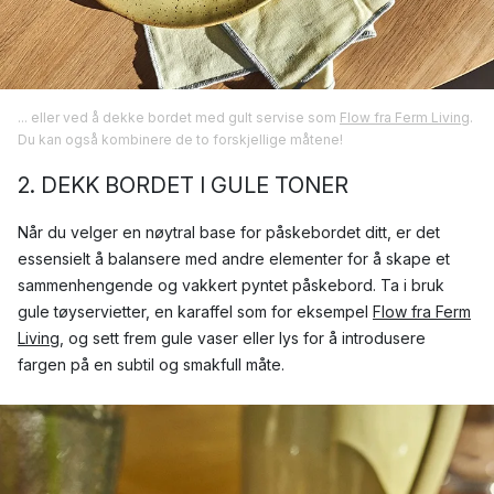
... eller ved å dekke bordet med gult servise som
Flow fra Ferm Living
.
Du kan også kombinere de to forskjellige måtene!
2. DEKK BORDET I GULE TONER
Når du velger en nøytral base for påskebordet ditt, er det
essensielt å balansere med andre elementer for å skape et
sammenhengende og vakkert pyntet påskebord. Ta i bruk
gule tøyservietter, en karaffel som for eksempel
Flow fra Ferm
Living
, og sett frem gule vaser eller lys for å introdusere
fargen på en subtil og smakfull måte.