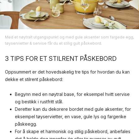
Med et nøytralt utgangspunkt og med gule aksenter som fargede egg,
tøyservietter & servise får du et stilig gult påskebord.
3 TIPS FOR ET STILRENT PÅSKEBORD
Oppsummert er det hovedsakelig tre tips for hvordan du kan
dekke et stilrent påskebord:
Begynn med en nøytral base, for eksempel hvitt servise
og bestikk i rustfritt stål.
Deretter kan du dekorere bordet med gule aksenter, for
eksempel tøyservietter, en vase, gule lys og fargerike
påskeegg.
For å skape et harmonisk og stilig påskebord, anbefales
det å holde deg innenfor én eller to nyanser av gult.