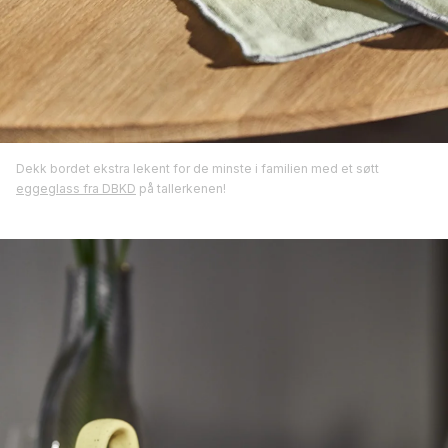
Dekk bordet ekstra lekent for de minste i familien med et søtt
eggeglass fra DBKD
på tallerkenen!