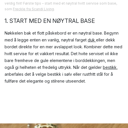
veldig fint! Første tips – start med et nøytral hvitt servise som base,
som
Freckle fra Scandi Living
.
1. START MED EN NØYTRAL BASE
Nøkkelen bak et flott påskebord er en nøytral base. Begynn
med å legge enten en vanlig, nøytral farget
duk
eller dekk
bordet direkte for en mer avslappet look. Kombiner dette med
hvitt servise for et vakkert resultat. Det hvite serviset vil ikke
bare fremheve de gule elementene i borddekkingen, men
også gi helheten et fredelig uttrykk. Når det gjelder
bestikk
,
anbefales det å velge bestikk i sølv eller rustfritt stål for å
fullføre det elegante og stilrene utseendet.