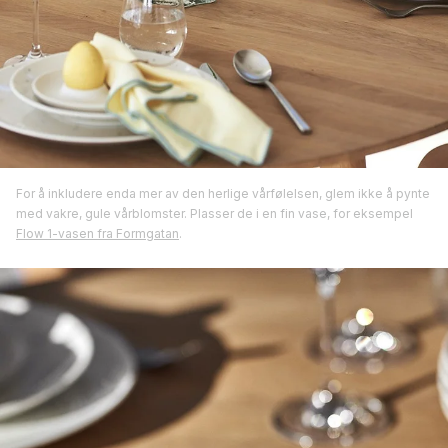
For å inkludere enda mer av den herlige vårfølelsen, glem ikke å pynte
med vakre, gule vårblomster. Plasser de i en fin vase, for eksempel
Flow 1-vasen fra Formgatan
.