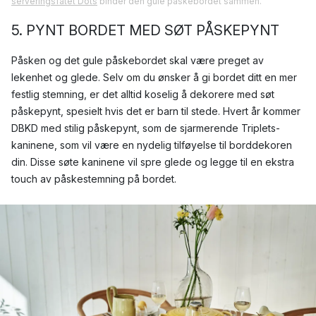
serveringsfatet Dots
binder den gule påskebordet sammen.
5. PYNT BORDET MED SØT PÅSKEPYNT
Påsken og det gule påskebordet skal være preget av
lekenhet og glede. Selv om du ønsker å gi bordet ditt en mer
festlig stemning, er det alltid koselig å dekorere med søt
påskepynt, spesielt hvis det er barn til stede. Hvert år kommer
DBKD med stilig påskepynt, som de sjarmerende Triplets-
kaninene, som vil være en nydelig tilføyelse til borddekoren
din. Disse søte kaninene vil spre glede og legge til en ekstra
touch av påskestemning på bordet.