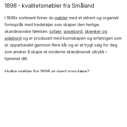
1898 - kvalitetsmøbler fra Småland
I 1898s sortiment finner du
møbler
med et stilrent og organisk
formspråk med tredetaljer som skaper den herlige,
skandinaviske følelsen.
sofaer
,
spisebord
,
skjenker og
sidebord
og er produsert med kunnskapen og erfaringen som
er opparbeidet gjennom flere tiår og er et trygt valg for deg
som ønsker å skape et moderne skandinavisk uttrykk i
hjemmet ditt.
Hvilke møbler fra 1898 er mest populære?
Her hos Nordic Nest kan du utforske 1898s store sortiment av
kjente og populære møbler, blant annet fra disse poulære
seriene.
Topp 5 mest populære serier fra 1898
Sjövik
Bredhult