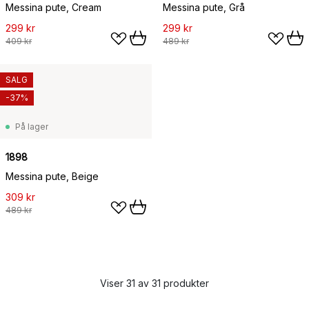
Messina pute, Cream
Messina pute, Grå
299 kr
299 kr
409 kr
489 kr
SALG
-37%
På lager
1898
Messina pute, Beige
309 kr
489 kr
Viser 31 av 31 produkter