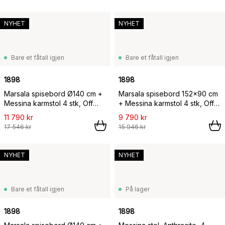
NYHET
NYHET
Bare et fåtall igjen
Bare et fåtall igjen
1898
1898
Marsala spisebord Ø140 cm +
Marsala spisebord 152x90 cm
Messina karmstol 4 stk, Off
+ Messina karmstol 4 stk, Off
white,
white,
11 790 kr
9 790 kr
17 546 kr
15 946 kr
NYHET
NYHET
Bare et fåtall igjen
På lager
1898
1898