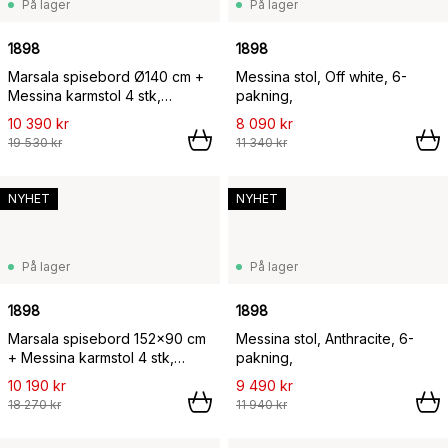
På lager
På lager
1898
1898
Marsala spisebord Ø140 cm +
Messina stol, Off white, 6-
Messina karmstol 4 stk,
pakning,
Anthracite,
10 390 kr
8 090 kr
19 530 kr
11 340 kr
NYHET
NYHET
På lager
På lager
1898
1898
Marsala spisebord 152x90 cm
Messina stol, Anthracite, 6-
+ Messina karmstol 4 stk,
pakning,
Anthracite,
10 190 kr
9 490 kr
18 270 kr
11 940 kr