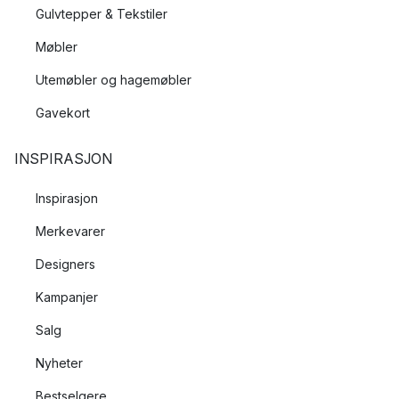
funksjonelle og som utstråler en enkel eleganse. Resultatet er
Gulvtepper & Tekstiler
tidløse møbler som du kan ha nytte og glede av i lang tid. Her
Møbler
hos Nordic Nest kan du utforske 1898s sortiment av
kvalitetsmøbler.
Utemøbler og hagemøbler
Gavekort
INSPIRASJON
Inspirasjon
Merkevarer
Designers
Kampanjer
Salg
Nyheter
Bestselgere