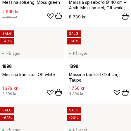
Messina solseng, Moss green
Marsala spisebord Ø140 cm +
4 stk. Messina stol, Off white,
2 999 kr
8 789 kr
8 990 kr
SALG
SALG
-43%
-60%
På lager
På lager
1898
1898
Messina karmstol, Off white
Messina benk 51x124 cm,
Taupe
1 379 kr
1 756 kr
2 399 kr
4 390 kr
SALG
SALG
-63%
-20%
På lager
På lager