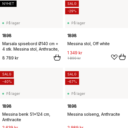
NYHET
SALG
-29%
På lager
På lager
1898
1898
Marsala spisebord Ø140 cm +
Messina stol, Off white
4 stk. Messina stol, Anthracite,
1 349 kr
8 789 kr
1 890 kr
SALG
SALG
-40%
-67%
På lager
På lager
1898
1898
Messina benk 51x124 cm,
Messina solseng, Anthracite
Anthracite
2 639 kr
2 989 kr