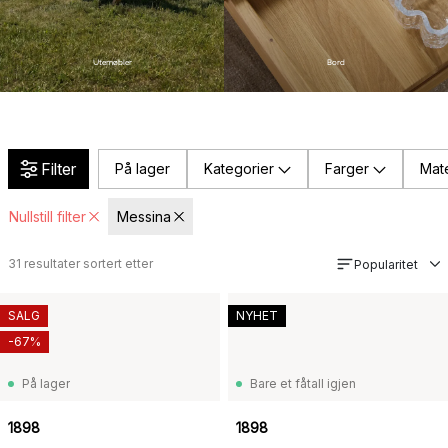
Utemøbler
Bord
Filter
På lager
Kategorier
Farger
Mate
Nullstill filter
Messina
31
resultater sortert etter
Popularitet
SALG
NYHET
-67%
På lager
Bare et fåtall igjen
1898
1898