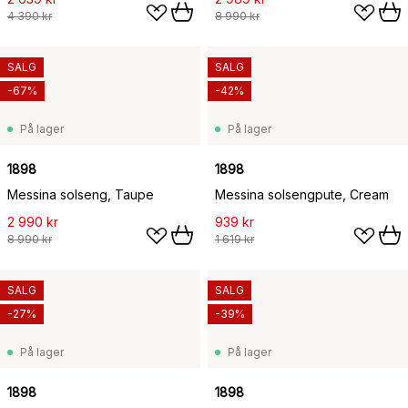
4 390 kr
8 990 kr
SALG
SALG
-67%
-42%
På lager
På lager
1898
1898
Messina solseng, Taupe
Messina solsengpute, Cream
2 990 kr
939 kr
8 990 kr
1 619 kr
SALG
SALG
-27%
-39%
På lager
På lager
1898
1898