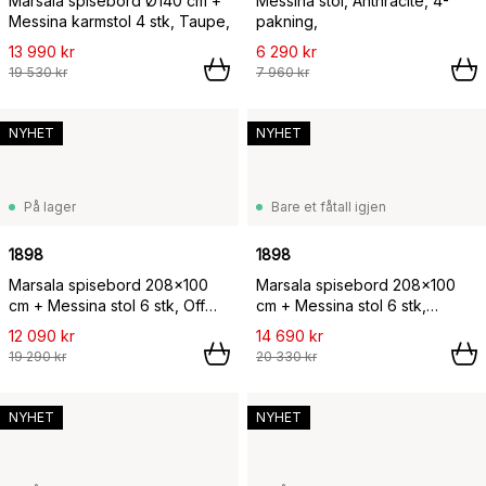
Marsala spisebord Ø140 cm +
Messina stol, Anthracite, 4-
Messina karmstol 4 stk, Taupe,
pakning,
13 990 kr
6 290 kr
19 530 kr
7 960 kr
NYHET
NYHET
På lager
Bare et fåtall igjen
1898
1898
Marsala spisebord 208x100
Marsala spisebord 208x100
cm + Messina stol 6 stk, Off
cm + Messina stol 6 stk,
white,
Anthracite,
12 090 kr
14 690 kr
19 290 kr
20 330 kr
NYHET
NYHET