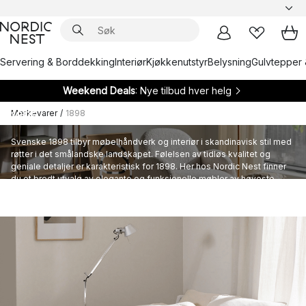
Servering & Borddekking
Interiør
Kjøkkenutstyr
Belysning
Gulvtepper 
Weekend Deals
: Nye tilbud hver helg
Merkevarer
/
1898
1898
Svenske 1898 tilbyr møbelhåndverk og interiør i skandinavisk stil med
røtter i det smålandske landskapet. Følelsen av tidløs kvalitet og
geniale detaljer er karakteristisk for 1898. Her hos Nordic Nest finner
du et bredt utvalg av elegante og funksjonelle møbler av høyeste
kvalitet fra 1898.