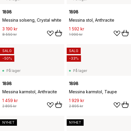
1898
1898
Messina solseng, Crystal white
Messina stol, Anthracite
3 190 kr
1 592 kr
8 550 kr
1 990 kr
SALG
SALG
-50%
-33%
På lager
På lager
1898
1898
Messina karmstol, Anthracite
Messina karmstol, Taupe
1 459 kr
1 929 kr
2 895 kr
2 895 kr
NYHET
NYHET