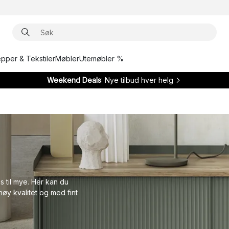
epper & Tekstiler
Møbler
Utemøbler %
Weekend Deals
: Nye tilbud hver helg
 til mye. Her kan du
høy kvalitet og med fint