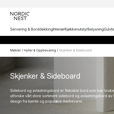
Servering & Borddekking
Interiør
Kjøkkenutstyr
Belysning
Gulvt
Møbler
/
Hyller & Oppbevaring
/
Skjenker & Sideboard
Skjenker & Sideboard
Sidebord og avlastningsbord er fleksible bord som kan brukes
utforske vårt store sortiment sidebord og avlastningsbord av 
design fra kjente og populære merkevarer.