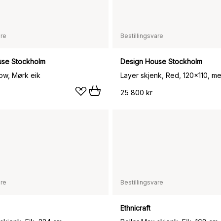
are
Bestillingsvare
use Stockholm
Design House Stockholm
low, Mørk eik
Layer skjenk, Red, 120x110, m
25 800 kr
are
Bestillingsvare
Ethnicraft