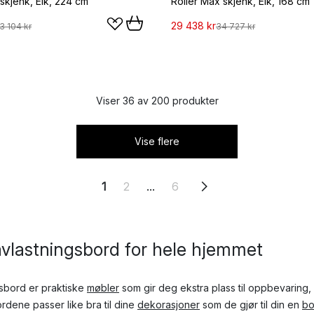
skjenk, Eik, 224 cm
Roller Max skjenk, Eik, 168 cm
29 438 kr
3 104 kr
34 727 kr
Viser 36 av 200 produkter
Vise flere
1
2
...
6
avlastningsbord for hele hjemmet
sbord er praktiske
møbler
som gir deg ekstra plass til oppbevaring,
ordene passer like bra til dine
dekorasjoner
som de gjør til din en
bo