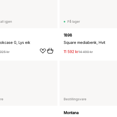
all igjen
På lager
1898
kcase G, Lys eik
Square mediabenk, Hvit
11 592 kr
 325 kr
14 490 kr
are
Bestillingsvare
Montana