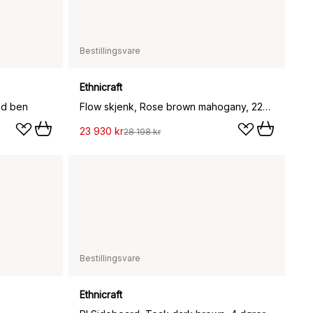
Bestillingsvare
Ethnicraft
ed ben
Flow skjenk, Rose brown mahogany, 224x82 cm
23 930 kr
28 198 kr
Bestillingsvare
Ethnicraft