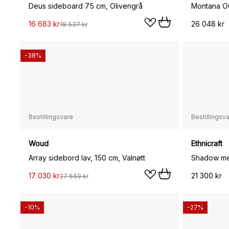
Deus sideboard 75 cm, Olivengrå
16 683 kr
26 048 kr
18 537 kr
-38%
Bestillingsvare
Bestillingsv
Woud
Ethnicraft
Array sidebord lav, 150 cm, Valnøtt
17 030 kr
21 300 kr
27 659 kr
-10%
-27%