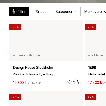
Filter
På lager
Kategorier
Merkevarer
-30%
-20%
Bare et fåtall igjen
På lager
Design House Stockholm
1898
Air skjenk low, eik, rotting
Hylte side
15 800 kr
17 400 kr
22 575 kr
21
-20%
-27%