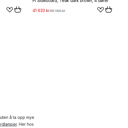
PI Sideboard, Teak dark brown, 4 dører
41 633 kr
49 140 kr
 uten å ta opp mye
rdlamper
. Her hos