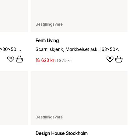
Bestillingsvare
Ferm Living
Parcel skjenk, Natural oak, 100x30x50 cm
Scarni skjenk, Mørkbeiset ask, 163x50x74 cm
18 623 kr
21 875 kr
Bestillingsvare
Design House Stockholm