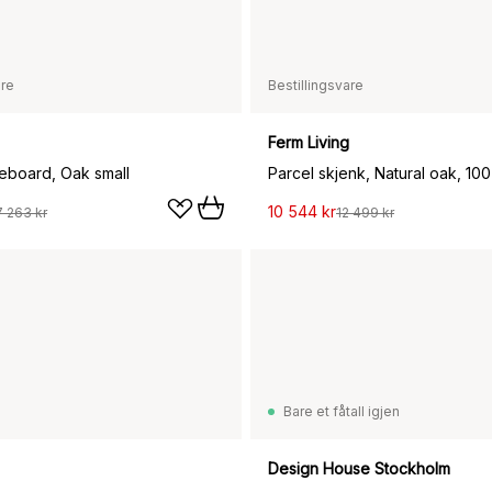
are
Bestillingsvare
Ferm Living
deboard, Oak small
10 544 kr
7 263 kr
12 499 kr
Bare et fåtall igjen
Design House Stockholm