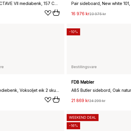
Montana OCTAVE VII mediabenk, 157 Cumin-brass
16 976 kr
23 975 kr
-10%
are
Bestillingsvare
FDB Møbler
Shadow mediebenk, Voksoljet eik 2 skuffer
21 869 kr
24 299 kr
WEEKEND DEAL
-16%