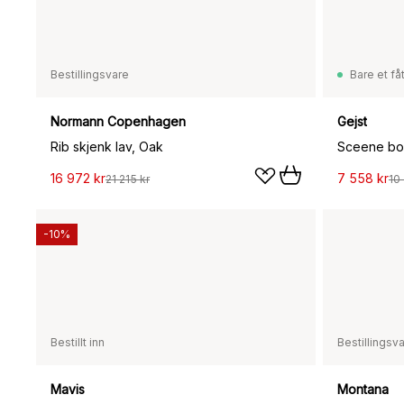
Bestillingsvare
Bare et fåt
Normann Copenhagen
Gejst
Rib skjenk lav, Oak
Sceene boo
16 972 kr
7 558 kr
21 215 kr
10
-10%
Bestillt inn
Bestillingsv
Mavis
Montana