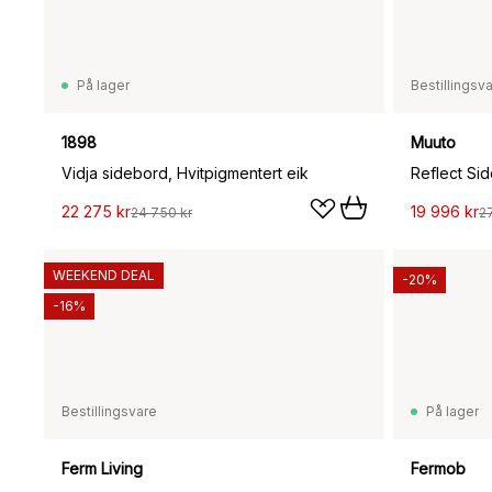
På lager
Bestillingsv
1898
Muuto
Vidja sidebord, Hvitpigmentert eik
Reflect Si
22 275 kr
19 996 kr
24 750 kr
2
WEEKEND DEAL
-20%
-16%
Bestillingsvare
På lager
Ferm Living
Fermob