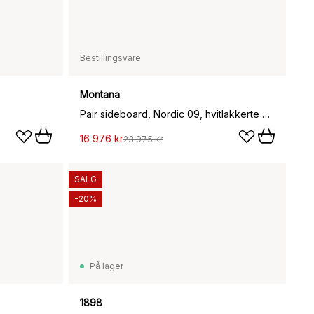
Bestillingsvare
Montana
Pair sideboard, Nordic 09, hvitlakkerte ben
16 976 kr
23 975 kr
SALG
-20%
På lager
1898