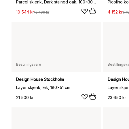
Parcel skjenk, Dark stained oak, 100x30x50 cm
10 544 kr
4 152 kr
12 499 kr
5 1
Bestillingsvare
Bestillingsv
Design House Stockholm
Design Ho
Layer skjenk, Eik, 180x51 cm
Layer skje
21 500 kr
23 650 kr