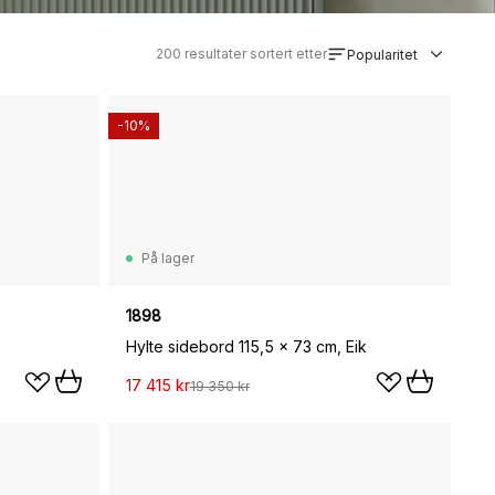
200
resultater sortert etter
Popularitet
-10%
På lager
1898
Hylte sidebord 115,5 x 73 cm, Eik
17 415 kr
19 350 kr