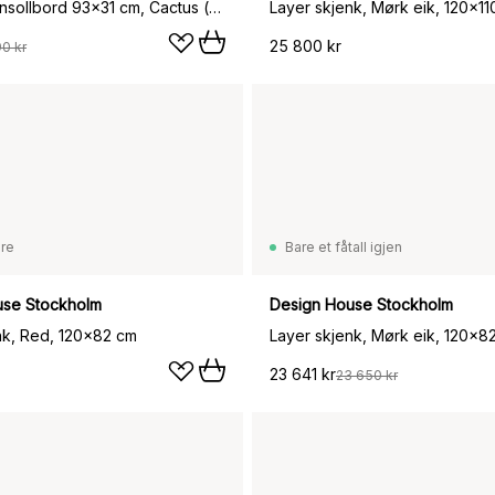
Picolino konsollbord 93x31 cm, Cactus (grønn)
Layer skjenk, Mørk eik, 120x1
25 800 kr
90 kr
are
Bare et fåtall igjen
use Stockholm
Design House Stockholm
nk, Red, 120x82 cm
Layer skjenk, Mørk eik, 120x8
23 641 kr
23 650 kr