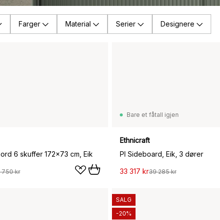
Farger
Material
Serier
Designere
Bare et fåtall igjen
Ethnicraft
bord 6 skuffer 172x73 cm, Eik
PI Sideboard, Eik, 3 dører
33 317 kr
 750 kr
39 285 kr
SALG
-20%