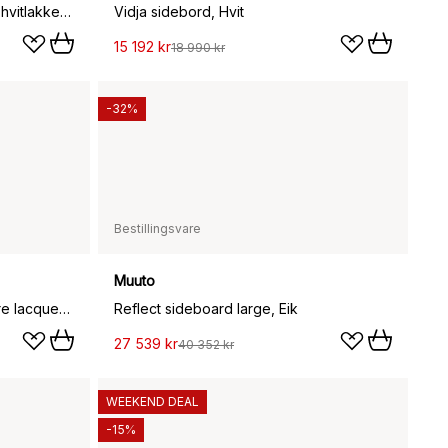
Pair sideboard, New white 101, hvitlakkerte ben
Vidja sidebord, Hvit
15 192 kr
18 990 kr
-32%
Bestillingsvare
Muuto
A85 Butler sidebord, Oak nature lacquered
Reflect sideboard large, Eik
27 539 kr
40 352 kr
WEEKEND DEAL
-15%