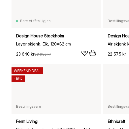
Bare et fåtall igjen
Bestillingsv
Design House Stockholm
Design Ho
Layer skjenk, Eik, 120x82 cm
Air skjenk 
23 640 kr
22 575 kr
23 650 kr
WEEKEND DEAL
-18%
Bestillingsvare
Bestillingsv
Ferm Living
Ethnicraft