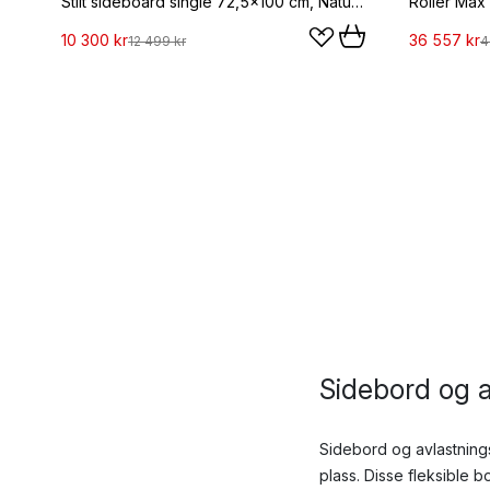
Stilt sideboard single 72,5x100 cm, Natural oak
Roller Max 
10 300 kr
36 557 kr
12 499 kr
4
Sidebord og 
Sidebord og avlastning
plass. Disse fleksible b