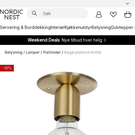
Servering & Borddekking
Interiør
Kjøkkenutstyr
Belysning
Gulvtepper 
Weekend Deals
: Nye tilbud hver helg
Belysning
/
Lamper
/
Plafonder
/
Regal plafond innfelt
-10%