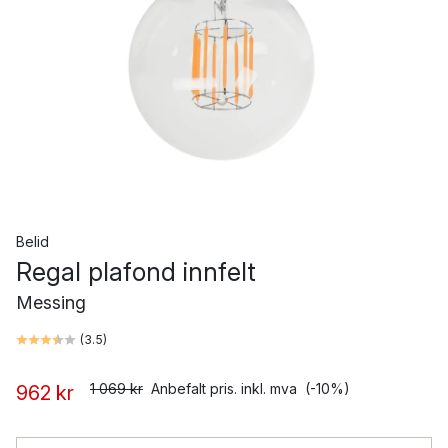
Belid
Regal plafond innfelt
Messing
(
3.5
)
1 069 kr
Anbefalt pris. inkl. mva
(-10%)
962 kr