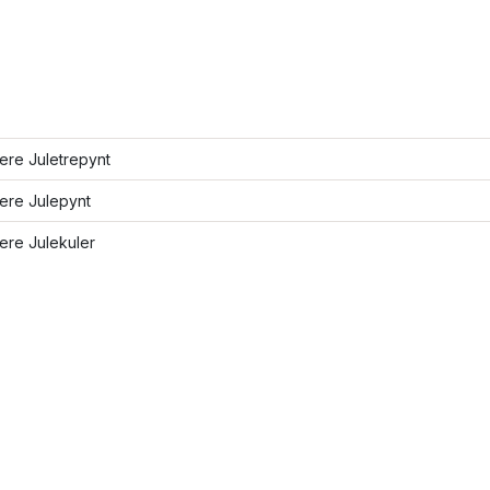
lere Juletrepynt
lere Julepynt
lere Julekuler