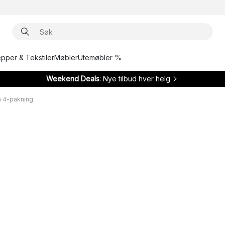
epper & Tekstiler
Møbler
Utemøbler %
Weekend Deals
: Nye tilbud hver helg
cm 4-pakning