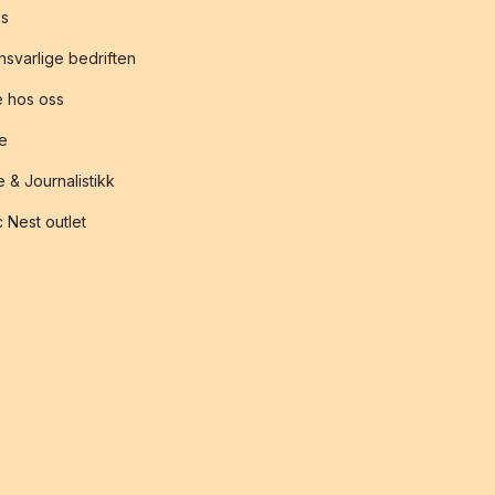
s
svarlige bedriften
 hos oss
te
 & Journalistikk
 Nest outlet