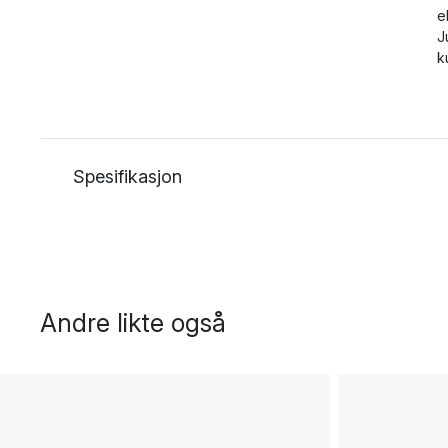
e
J
k
Spesifikasjon
Andre likte også