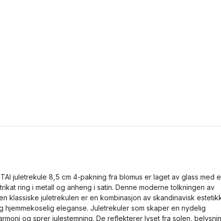
ITAI juletrekule 8,5 cm 4-pakning fra blomus er laget av glass med 
ntrikat ring i metall og anheng i satin. Denne moderne tolkningen av
en klassiske juletrekulen er en kombinasjon av skandinavisk estetik
g hjemmekoselig eleganse. Juletrekuler som skaper en nydelig
armoni og sprer julestemning. De reflekterer lyset fra solen, belysni