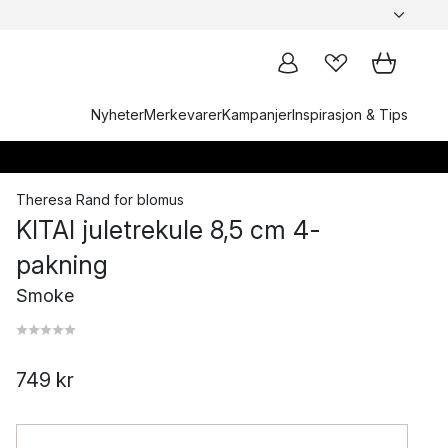
Nyheter
Merkevarer
Kampanjer
Inspirasjon & Tips
Theresa Rand
for
blomus
KITAI juletrekule 8,5 cm 4-
pakning
Smoke
749 kr