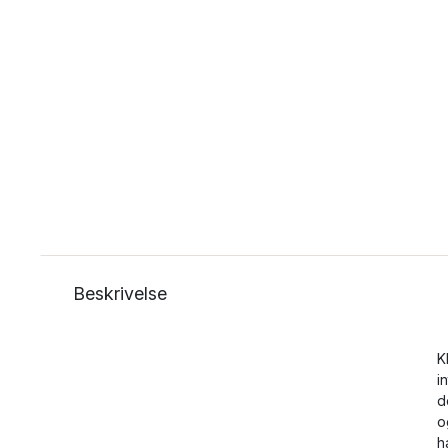
Beskrivelse
K
i
d
o
h