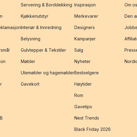
Servering & Borddekking
Inspirasjon
Om os
on
Kjøkkenutstyr
Merkevarer
Den an
reklamasjon
Interiør & Innredning
Designers
Jobbe
Belysning
Kampanjer
Affilia
rsmål
Gulvtepper & Tekstiler
Salg
Presse
jon
Møbler
Nyheter
Nordic
Utemøbler og hagemøbler
Bestselgere
r
Gavekort
Høytider
Rom
Gavetips
2B
Nest Trends
Black Friday 2026