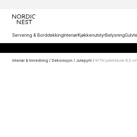
Servering & Borddekking
Interiør
Kjøkkenutstyr
Belysning
Gulvt
Interiør & Innredning
/
Dekorasjon
/
Julepynt
/
KITAI juletrekule 8,5 