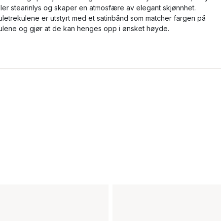
ller stearinlys og skaper en atmosfære av elegant skjønnhet.
uletrekulene er utstyrt med et satinbånd som matcher fargen på
ulene og gjør at de kan henges opp i ønsket høyde.