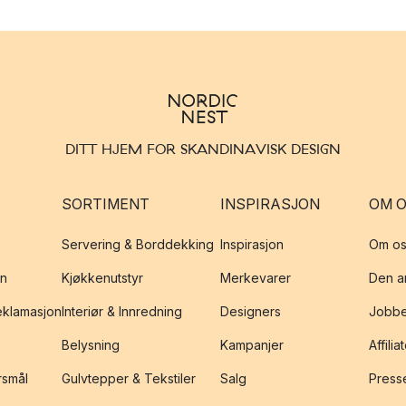
DITT HJEM FOR SKANDINAVISK DESIGN
SORTIMENT
INSPIRASJON
OM 
Servering & Borddekking
Inspirasjon
Om os
on
Kjøkkenutstyr
Merkevarer
Den an
reklamasjon
Interiør & Innredning
Designers
Jobbe
Belysning
Kampanjer
Affilia
rsmål
Gulvtepper & Tekstiler
Salg
Presse