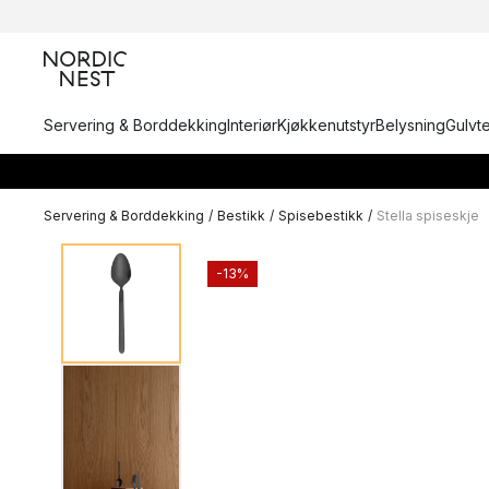
Servering & Borddekking
Interiør
Kjøkkenutstyr
Belysning
Gulvt
Servering & Borddekking
/
Bestikk
/
Spisebestikk
/
Stella spiseskje
-13%