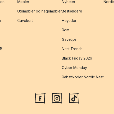
jon
Møbler
Nyheter
Nordic
Utemøbler og hagemøbler
Bestselgere
r
Gavekort
Høytider
Rom
Gavetips
2B
Nest Trends
Black Friday 2026
Cyber Monday
Rabattkoder Nordic Nest