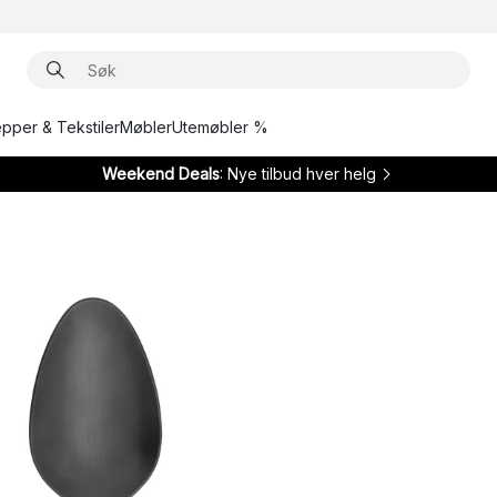
epper & Tekstiler
Møbler
Utemøbler %
Weekend Deals
: Nye tilbud hver helg