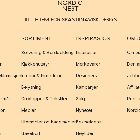
DITT HJEM FOR SKANDINAVISK DESIGN
SORTIMENT
INSPIRASJON
OM 
Servering & Borddekking
Inspirasjon
Om os
on
Kjøkkenutstyr
Merkevarer
Den an
reklamasjon
Interiør & Innredning
Designers
Jobbe
Belysning
Kampanjer
Affilia
rsmål
Gulvtepper & Tekstiler
Salg
Presse
jon
Møbler
Nyheter
Nordic
Utemøbler og hagemøbler
Bestselgere
r
Gavekort
Høytider