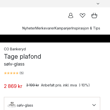
Nyheter
Merkevarer
Kampanjer
Inspirasjon & Tips
CO Bankeryd
Tage plafond
sølv-glass
(
5
)
3 199 kr
Anbefalt pris. inkl. mva
(-10%)
2 869 kr
sølv-glass