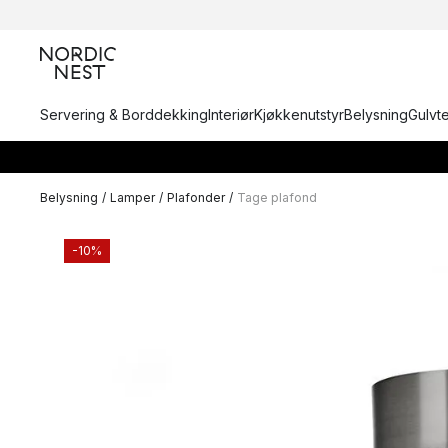
Servering & Borddekking
Interiør
Kjøkkenutstyr
Belysning
Gulvt
Belysning
/
Lamper
/
Plafonder
/
Tage plafond
-10%