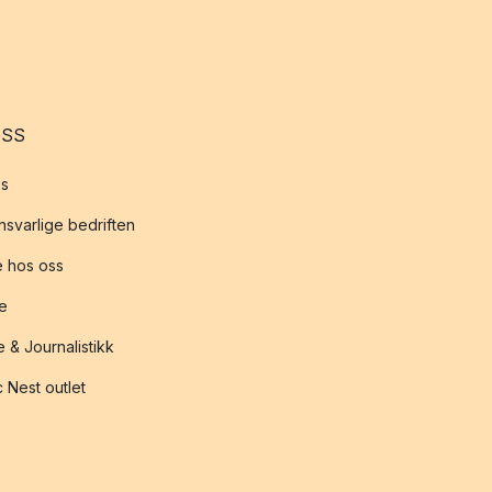
OSS
s
svarlige bedriften
 hos oss
te
 & Journalistikk
 Nest outlet