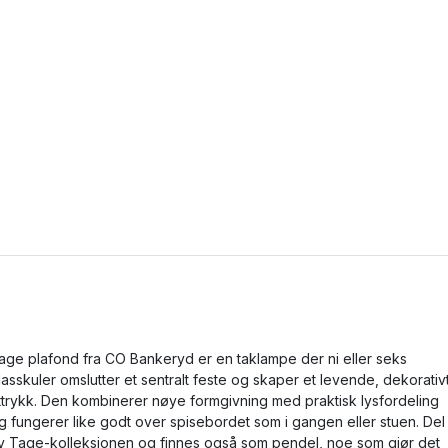
age plafond fra CO Bankeryd er en taklampe der ni eller seks
lasskuler omslutter et sentralt feste og skaper et levende, dekorativ
ttrykk. Den kombinerer nøye formgivning med praktisk lysfordeling
g fungerer like godt over spisebordet som i gangen eller stuen. Del
v Tage-kolleksjonen og finnes også som pendel, noe som gjør det