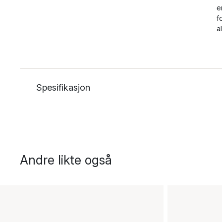
e
f
a
Spesifikasjon
Andre likte også