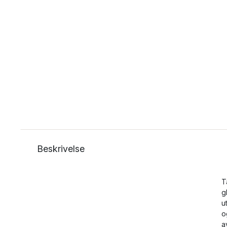
Beskrivelse
T
g
u
o
a