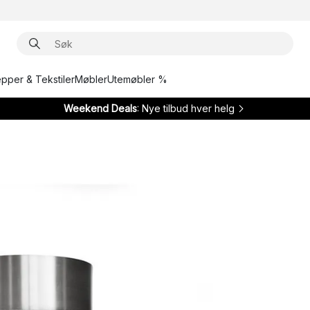
epper & Tekstiler
Møbler
Utemøbler %
Weekend Deals
: Nye tilbud hver helg