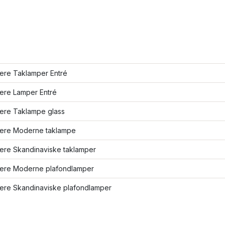
lere Taklamper Entré
lere Lamper Entré
lere Taklampe glass
flere Moderne taklampe
lere Skandinaviske taklamper
flere Moderne plafondlamper
lere Skandinaviske plafondlamper