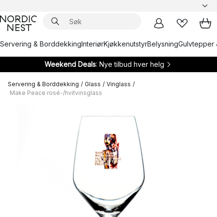
Servering & Borddekking
Interiør
Kjøkkenutstyr
Belysning
Gulvtepper 
Weekend Deals
: Nye tilbud hver helg
Servering & Borddekking
/
Glass
/
Vinglass
/
Make Peace rosé-/hvitvinsglass