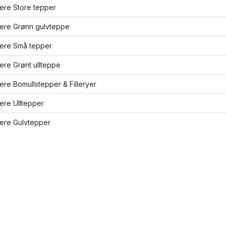
lere Store tepper
lere Grønn gulvteppe
lere Små tepper
lere Grønt ullteppe
lere Bomullstepper & Filleryer
lere Ulltepper
lere Gulvtepper