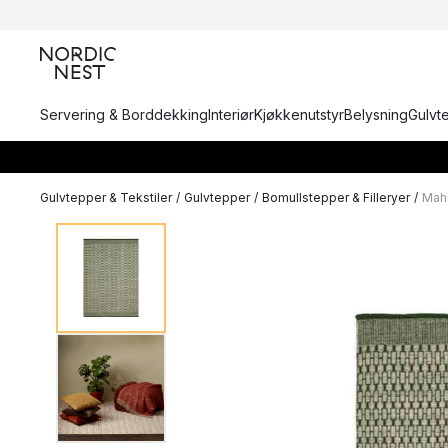
Servering & Borddekking
Interiør
Kjøkkenutstyr
Belysning
Gulvt
Gulvtepper & Tekstiler
/
Gulvtepper
/
Bomullstepper & Filleryer
/
Mah