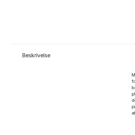
Beskrivelse
M
f
b
p
d
p
a