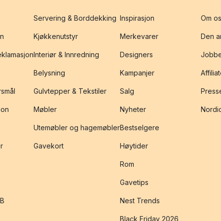
Servering & Borddekking
Inspirasjon
Om os
on
Kjøkkenutstyr
Merkevarer
Den an
reklamasjon
Interiør & Innredning
Designers
Jobbe
Belysning
Kampanjer
Affilia
rsmål
Gulvtepper & Tekstiler
Salg
Presse
jon
Møbler
Nyheter
Nordic
Utemøbler og hagemøbler
Bestselgere
r
Gavekort
Høytider
Rom
Gavetips
2B
Nest Trends
Black Friday 2026