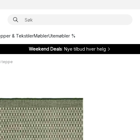
epper & Tekstiler
Møbler
Utemøbler %
Weekend Deals
: Nye tilbud hver helg
i teppe