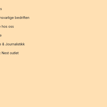
s
svarlige bedriften
 hos oss
te
 & Journalistikk
 Nest outlet