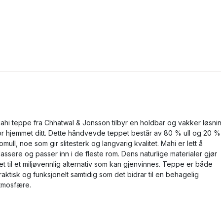
ahi teppe fra Chhatwal & Jonsson tilbyr en holdbar og vakker løsni
or hjemmet ditt. Dette håndvevde teppet består av 80 % ull og 20 %
omull, noe som gir slitesterk og langvarig kvalitet. Mahi er lett å
lassere og passer inn i de fleste rom. Dens naturlige materialer gjør
et til et miljøvennlig alternativ som kan gjenvinnes. Teppe er både
raktisk og funksjonelt samtidig som det bidrar til en behagelig
tmosfære.