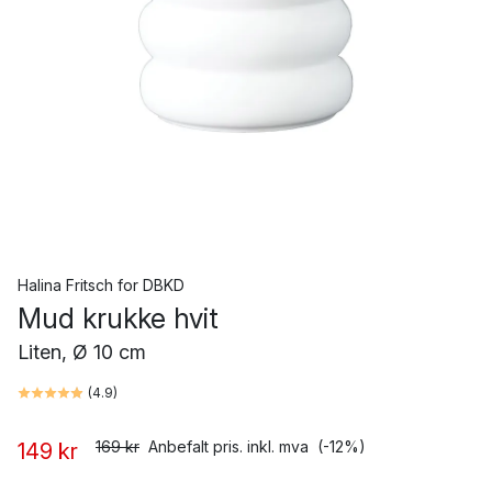
Halina Fritsch
for
DBKD
Mud krukke hvit
Liten, Ø 10 cm
(
4.9
)
169 kr
Anbefalt pris. inkl. mva
(-12%)
149 kr