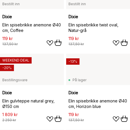
Bestillt inn
Bestillt inn
Dixie
Dixie
Elin spisebrikke anemone Ø40
Elin spisebrikke twist oval,
cm, Coffee
Natur-grå
119 kr
119 kr
137,50 kr
137,50 kr
WEEKEND DEAL
-13%
-20%
Bestillingsvare
På lager
Dixie
Dixie
Elin gulvteppe natural grey,
Elin spisebrikke anemone Ø40
Ø150 cm
cm, Horizon blue
1 809 kr
119 kr
2 250 kr
137,50 kr