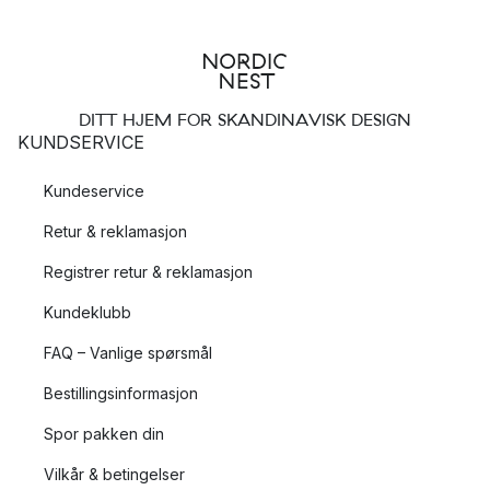
Hvordan arbeider Dixie med holdbarhet og
miljø?
DITT HJEM FOR SKANDINAVISK DESIGN
Dixie er ikke bare opptatt av god og tidløs design, de er også
KUNDSERVICE
opptatt av hvordan deres produkter produseres og hva de
produseres av. Gjennom årene har Dixie knyttet sterke bånd
Kundeservice
med sine produsenter, som lever opp til deres høye krav til
Retur & reklamasjon
materialer, produksjonsmetode og arbeidsforhold.
Registrer retur & reklamasjon
Dixie - holdbar og etisk design
Kundeklubb
Dixie følger også internasjonale konvensjoner og avtaler som
FAQ – Vanlige spørsmål
beskytter mennesker og miljø, og i sin Code of Conduct har
de blant annet forbud mot diskriminering, barnearbeid og
Bestillingsinformasjon
korrupsjon, i tillegg til bestemmelser om arbeidstid,
Spor pakken din
miljøpåvirkning og helse og sikkerhet for deres ansatte.
Vilkår & betingelser