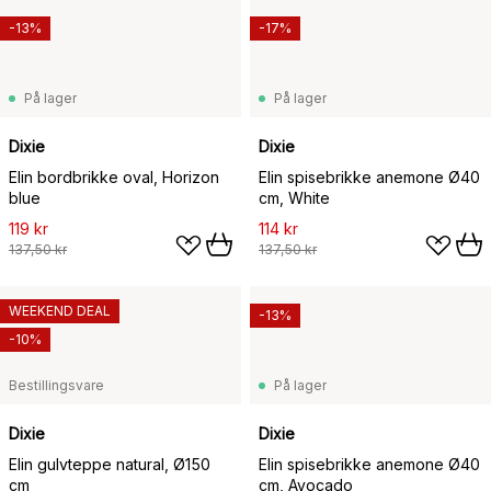
-13%
-17%
På lager
På lager
Dixie
Dixie
Elin bordbrikke oval, Horizon
Elin spisebrikke anemone Ø40
blue
cm, White
119 kr
114 kr
137,50 kr
137,50 kr
WEEKEND DEAL
-13%
-10%
Bestillingsvare
På lager
Dixie
Dixie
Elin gulvteppe natural, Ø150
Elin spisebrikke anemone Ø40
cm
cm, Avocado