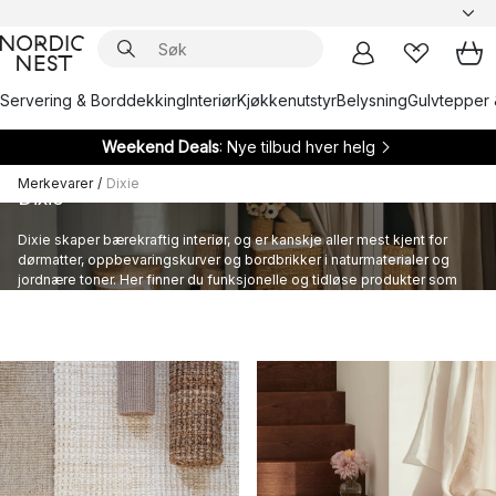
Servering & Borddekking
Interiør
Kjøkkenutstyr
Belysning
Gulvtepper 
Weekend Deals
: Nye tilbud hver helg
Merkevarer
/
Dixie
Dixie
Dixie skaper bærekraftig interiør, og er kanskje aller mest kjent for
dørmatter, oppbevaringskurver og bordbrikker i naturmaterialer og
jordnære toner. Her finner du funksjonelle og tidløse produkter som
hjelper deg å skape et lunt og innbydende hjem.