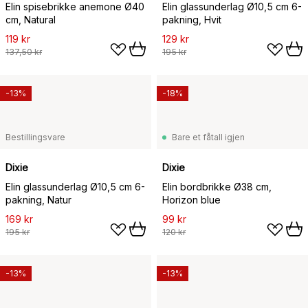
Elin spisebrikke anemone Ø40
Elin glassunderlag Ø10,5 cm 6-
cm, Natural
pakning, Hvit
119 kr
129 kr
137,50 kr
195 kr
-13%
-18%
Bestillingsvare
Bare et fåtall igjen
Dixie
Dixie
Elin glassunderlag Ø10,5 cm 6-
Elin bordbrikke Ø38 cm,
pakning, Natur
Horizon blue
169 kr
99 kr
195 kr
120 kr
-13%
-13%