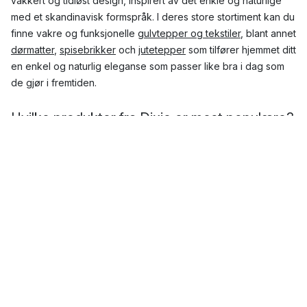
vakkert og tidløst design, inspirert av det enkle og naturlige
med et skandinavisk formspråk. I deres store stortiment kan du
finne vakre og funksjonelle
gulvtepper og tekstiler
, blant annet
dørmatter
,
spisebrikker
och
jutetepper
som tilfører hjemmet ditt
en enkel og naturlig eleganse som passer like bra i dag som
de gjør i fremtiden.
Hvilke produkter fra Dixie er mest populære?
Dixie har et stort sortiment bestående av vakkert og tidløst
design med et enkelt formspråk og naturlige farger, som
passer perfekt inn i de fleste hjem. Her kan du blant annet
finne
interiøret
,
brødkurver
og
oppbevaringskurver
, i tillegg til
vakre og funksjonelle
plasttepper
og
runde tepper
.
Topp tre mest populære produkter fra Dixie
Jute
dørmatte
Sisal
dørmatte
Emil
brødkurv