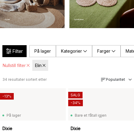
Kurver
Spisebrikker
Filter
På lager
Kategorier
Farger
Mate
Nullstill filter
Elin
34
resultater sortert etter
Popularitet
SALG
-13%
-34%
På lager
Bare et fåtall igjen
Dixie
Dixie