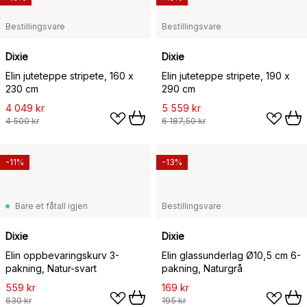
Bestillingsvare
Bestillingsvare
Dixie
Dixie
Elin juteteppe stripete, 160 x
Elin juteteppe stripete, 190 x
230 cm
290 cm
4 049 kr
5 559 kr
4 500 kr
6 187,50 kr
-11%
-13%
Bare et fåtall igjen
Bestillingsvare
Dixie
Dixie
Elin oppbevaringskurv 3-
Elin glassunderlag Ø10,5 cm 6-
pakning, Natur-svart
pakning, Naturgrå
559 kr
169 kr
630 kr
195 kr