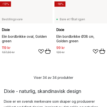
-13%
-18%
Bestillingsvare
Bare et fåtall igjen
Dixie
Dixie
Elin bordbrikke oval, Golden
Elin bordbrikke Ø38 cm,
green
Golden green
119 kr
99 kr
137,50 kr
120 kr
Viser 34 av 34 produkter
Dixie - naturlig, skandinavisk design
Dixie er en svensk merkevare som skaper og produserer