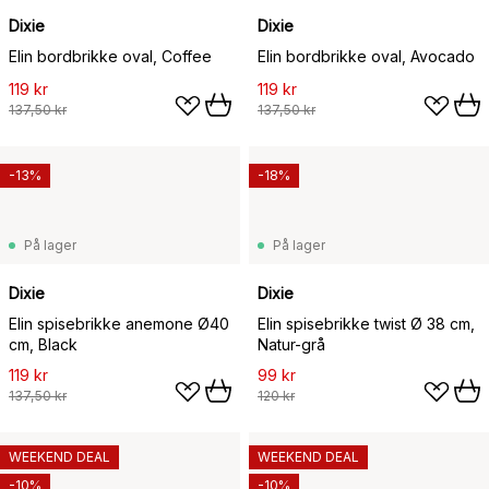
Dixie
Dixie
Elin bordbrikke oval, Coffee
Elin bordbrikke oval, Avocado
119 kr
119 kr
137,50 kr
137,50 kr
-13%
-18%
På lager
På lager
Dixie
Dixie
Elin spisebrikke anemone Ø40
Elin spisebrikke twist Ø 38 cm,
cm, Black
Natur-grå
119 kr
99 kr
137,50 kr
120 kr
WEEKEND DEAL
WEEKEND DEAL
-10%
-10%