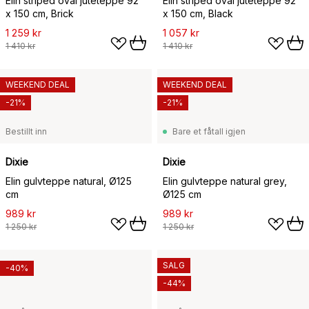
Elin striped oval juteteppe 92
Elin striped oval juteteppe 92
x 150 cm, Brick
x 150 cm, Black
1 259 kr
1 057 kr
1 410 kr
1 410 kr
WEEKEND DEAL
WEEKEND DEAL
-21%
-21%
Bestillt inn
Bare et fåtall igjen
Dixie
Dixie
Elin gulvteppe natural, Ø125
Elin gulvteppe natural grey,
cm
Ø125 cm
989 kr
989 kr
1 250 kr
1 250 kr
SALG
-40%
-44%