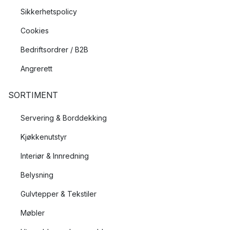
Hva kjennetegner Dixies designfilosofi?
Sikkerhetspolicy
Dixie ble etablert på begynnelsen av 1990-tallet, og har siden
Cookies
da utviklet både sin selvtillit og sitt uttrykk mot enklere og mer
Bedriftsordrer / B2B
naturlig design, med et skandinavisk formspråk. Deres design
kejnnetegnes av myke og naturlige farger og naturmaterialer
Angrerett
av høy kvalitet, som gir deres produkter et tidløst preg som
kan passe inn i de fleste stiler og hjem, både i dag og i
SORTIMENT
fremtiden.
Her har vi samlet Dixies store sortiment med vakker og tidløs
Servering & Borddekking
design, som hjelper deg skape et hjem du elsker.
Kjøkkenutstyr
Interiør & Innredning
Belysning
Gulvtepper & Tekstiler
Møbler