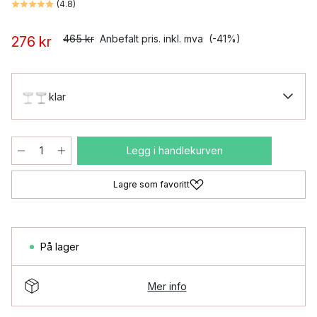
(
4.8
)
465 kr
Anbefalt pris. inkl. mva
(-41%)
276 kr
klar
Legg i handlekurven
Lagre som favoritt
På lager
Mer info