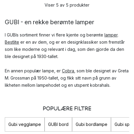
Viser 5 av 5 produkter
GUBI - en rekke berømte lamper
I GUBIs sortiment finner vi flere kjente og berømte
lamper
.
Bestlite
er en av dem, og er en designklassiker som fremstår
som like moderne og relevant i dag, som den gjorde da den
ble designet på 1930-tallet.
En annen populær lampe, er
Cobra
, som ble designet av Greta
M. Grossman på 1950-tallet, og fikk sitt navn på grunn av
likheten mellom lampehodet og en utspent kobrahals.
Både Bestlite og Cobra har fått en rekke priser og utmerkelser
for sine unike og nytenkende design.
POPULÆRE FILTRE
Hvilke produkter fra GUBI er mest populære?
Gubi vegglampe
GUBI bord
Gubi bordlampe
Gubi speil