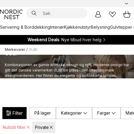
Servering & Borddekking
Interiør
Kjøkkenutstyr
Belysning
Gulvtepper 
Weekend Deals
: Nye tilbud hver helg
Merkevarer
/
GUBI
GUBI
Kombinasjonen av gamle ikoniske design og nytt, moderne design har
gitt det danske varemerket GUBI sin plass i den internasjonale
designverdenen. Her finner du elegante og sofistikerte lamper,
møbler og interiør fra GUBI.
Filter
På lager
Kategorier
Farger
Mate
Nullstill filter
Private