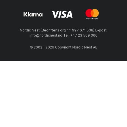
internasjonal designhistorie og morgendagens klassikere.
Kombinasjonen av ikoniske designklassikere og moderne
design er noe som særpreger GUBI.
Nordic Nest (Bedriftens org.nr.: 997 671 538) E-post:
Siden flere av deres mest populære produkter ble designet
info@nordicnest.no Tel: +47 23 509 366
for nærmere 100 år siden, gir GUBI en ny dimensjon til
begrepet “tidløst”.Dette gjør GUBI til en spennende og
© 2002 - 2026 Copyright Nordic Nest AB
dynamisk merkevare som det er verdt å følge nøye med på.