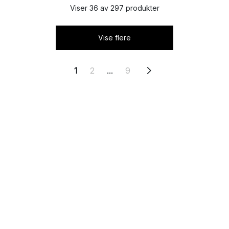
Viser 36 av 297 produkter
Vise flere
1
2
...
9