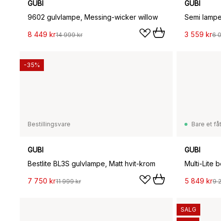
GUBI
GUBI
9602 gulvlampe, Messing-wicker willow
8 449 kr
3 559 kr
14 999 kr
6 
-35%
Bestillingsvare
Bare et fåt
GUBI
GUBI
Bestlite BL3S gulvlampe, Matt hvit-krom
Multi-Lite 
7 750 kr
5 849 kr
11 999 kr
9 
SALG