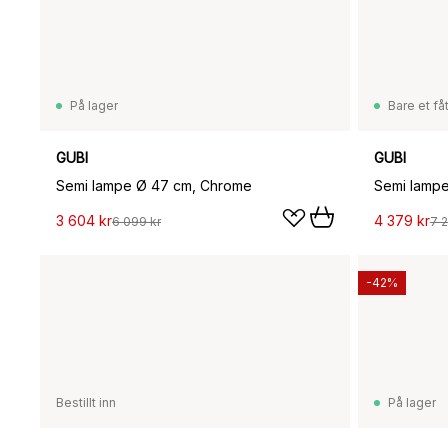
På lager
Bare et fåt
GUBI
GUBI
Semi lampe Ø 47 cm, Chrome
Semi lamp
3 604 kr
4 379 kr
6 099 kr
7 2
-42%
Bestillt inn
På lager