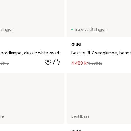
all igjen
Bare et fåtall igjen
GUBI
1 bordlampe, classic white-svart
Bestlite BL7 vegglampe, benpo
4 489 kr
099 kr
6 999 kr
are
Bestillt inn