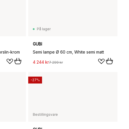
På lager
GUBI
rslin-krom
Semi lampe Ø 60 cm, White semi matt
4 244 kr
7 299 kr
-27%
Bestillingsvare