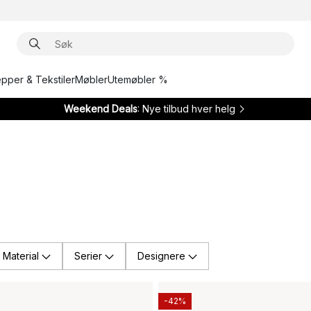
epper & Tekstiler
Møbler
Utemøbler %
Weekend Deals
: Nye tilbud hver helg
Material
Serier
Designere
-42%