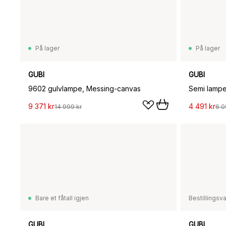
På lager
På lager
GUBI
GUBI
9602 gulvlampe, Messing-canvas
Semi lampe
9 371 kr
4 491 kr
14 999 kr
6 0
Bare et fåtall igjen
Bestillingsv
GUBI
GUBI