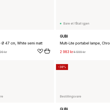
Bare et fåtall igjen
GUBI
 Ø 47 cm, White semi matt
Multi-Lite portabel lampe, Chr
2 983 kr
99 kr
4 599 kr
-38%
are
Bestillingsvare
GUBI