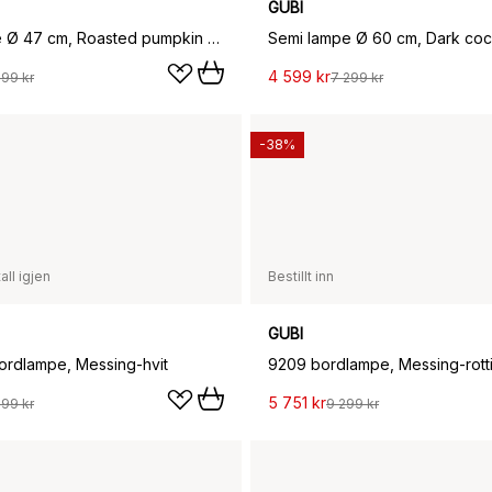
GUBI
Semi lampe Ø 47 cm, Roasted pumpkin glossy
Semi lampe Ø 60 cm, Dark coc
4 599 kr
099 kr
7 299 kr
-38%
all igjen
Bestillt inn
GUBI
bordlampe, Messing-hvit
9209 bordlampe, Messing-rott
5 751 kr
299 kr
9 299 kr