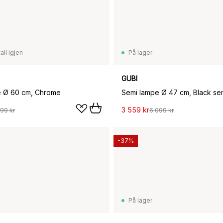
all igjen
På lager
GUBI
e Ø 60 cm, Chrome
Semi lampe Ø 47 cm, Black sem
3 559 kr
99 kr
6 099 kr
-37%
På lager