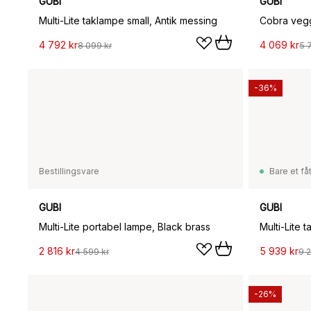
GUBI
GUBI
Multi-Lite taklampe small, Antik messing
Cobra vegg
4 792 kr
4 069 kr
8 099 kr
5 
-36%
Bestillingsvare
Bare et fåt
GUBI
GUBI
Multi-Lite portabel lampe, Black brass
Multi-Lite 
2 816 kr
5 939 kr
4 599 kr
9 2
-26%