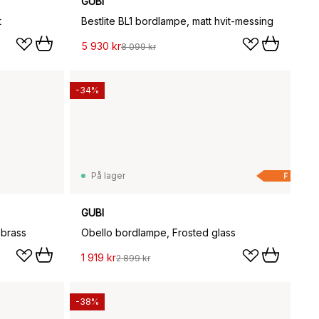
GUBI
t
Bestlite BL1 bordlampe, matt hvit-messing
5 930 kr
8 099 kr
-34%
På lager
F
GUBI
 brass
Obello bordlampe, Frosted glass
1 919 kr
2 899 kr
-38%