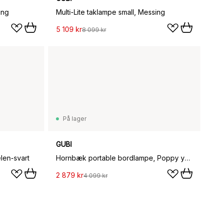
ing
Multi-Lite taklampe small, Messing
5 109 kr
8 099 kr
På lager
GUBI
len-svart
Hornbæk portable bordlampe, Poppy yellow
2 879 kr
4 099 kr