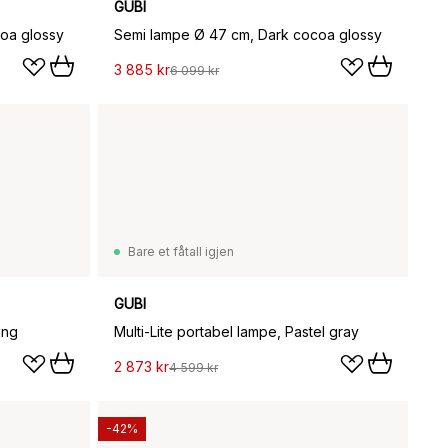
GUBI
oa glossy
Semi lampe Ø 47 cm, Dark cocoa glossy
3 885 kr
6 099 kr
Bare et fåtall igjen
GUBI
ing
Multi-Lite portabel lampe, Pastel gray
2 873 kr
4 599 kr
-42%