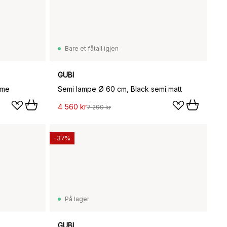
Bare et fåtall igjen
GUBI
ome
Semi lampe Ø 60 cm, Black semi matt
4 560 kr
7 299 kr
-37%
På lager
GUBI