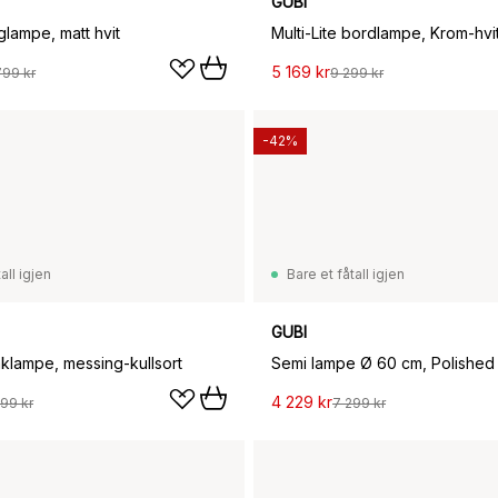
GUBI
lampe, matt hvit
Multi-Lite bordlampe, Krom-hvi
5 169 kr
799 kr
9 299 kr
-42%
all igjen
Bare et fåtall igjen
GUBI
taklampe, messing-kullsort
Semi lampe Ø 60 cm, Polished
4 229 kr
99 kr
7 299 kr