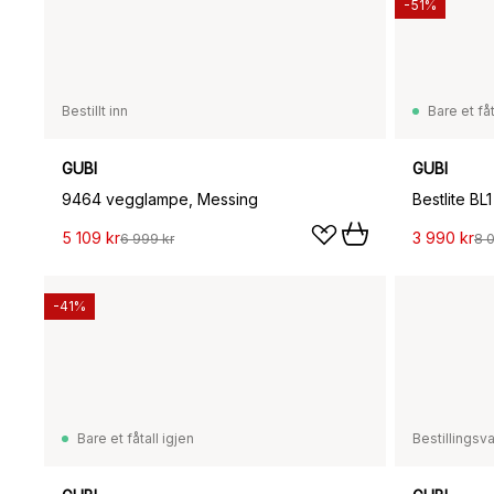
-51%
Bestillt inn
Bare et fåt
GUBI
GUBI
9464 vegglampe, Messing
Bestlite BL
5 109 kr
3 990 kr
6 999 kr
8 
-41%
Bare et fåtall igjen
Bestillingsv