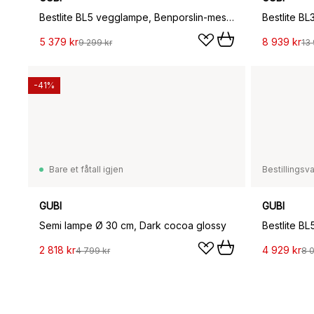
Bestlite BL5 vegglampe, Benporslin-messing
5 379 kr
8 939 kr
9 299 kr
13 
-41%
Bare et fåtall igjen
Bestillingsv
GUBI
GUBI
Semi lampe Ø 30 cm, Dark cocoa glossy
2 818 kr
4 929 kr
4 799 kr
8 