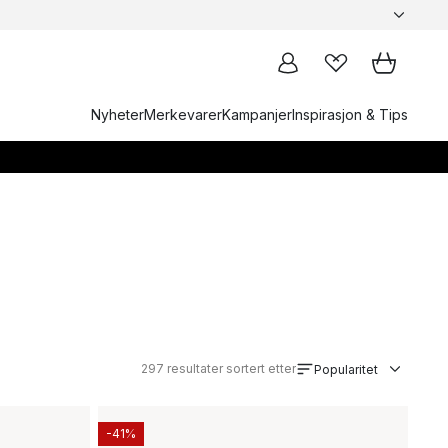
Nyheter
Merkevarer
Kampanjer
Inspirasjon & Tips
297
resultater sortert etter
Popularitet
-41%