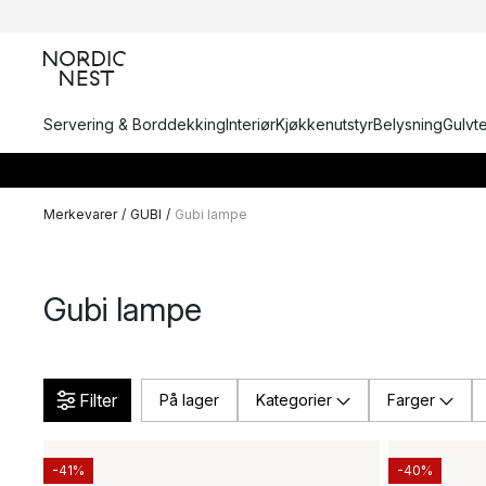
Servering & Borddekking
Interiør
Kjøkkenutstyr
Belysning
Gulvt
Merkevarer
/
GUBI
/
Gubi lampe
Gubi lampe
Filter
På lager
Kategorier
Farger
-41%
-40%