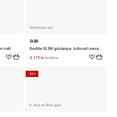
Bestillingsvare
GUBI
i matt
Bestlite BL3M gulvlampe, kullsvart-messing
8 279 kr
13 999 kr
-36%
Bare et fåtall igjen