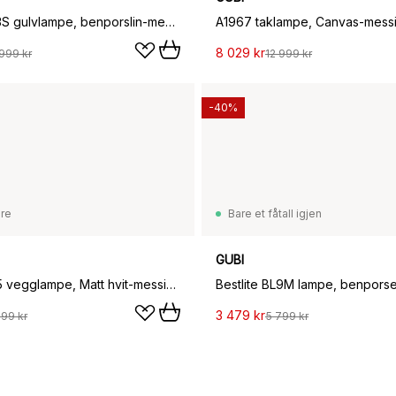
Bestlite BL3S gulvlampe, benporslin-messing
A1967 taklampe, Canvas-mess
8 029 kr
999 kr
12 999 kr
-40%
are
Bare et fåtall igjen
GUBI
Bestlite BL5 vegglampe, Matt hvit-messing
Bestlite BL9M lampe, benporse
3 479 kr
099 kr
5 799 kr