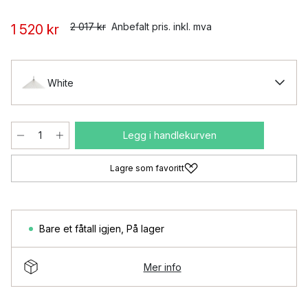
2 017 kr
Anbefalt pris. inkl. mva
1 520 kr
White
Legg i handlekurven
Lagre som favoritt
Bare et fåtall igjen
,
På lager
Mer info