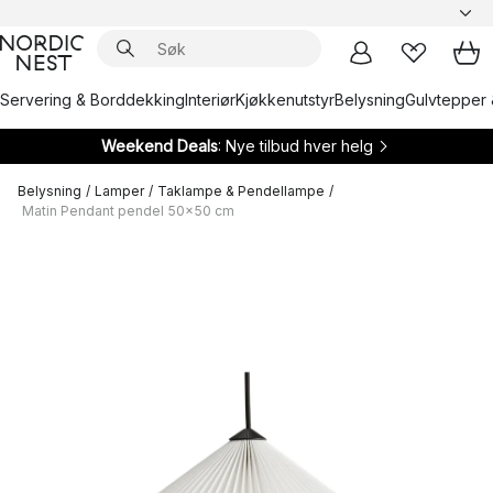
Servering & Borddekking
Interiør
Kjøkkenutstyr
Belysning
Gulvtepper 
Weekend Deals
: Nye tilbud hver helg
Belysning
/
Lamper
/
Taklampe & Pendellampe
/
Matin Pendant pendel 50x50 cm