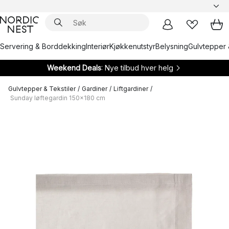
Servering & Borddekking
Interiør
Kjøkkenutstyr
Belysning
Gulvtepper 
Weekend Deals
: Nye tilbud hver helg
Gulvtepper & Tekstiler
/
Gardiner
/
Liftgardiner
/
Sunday løftegardin 150x180 cm