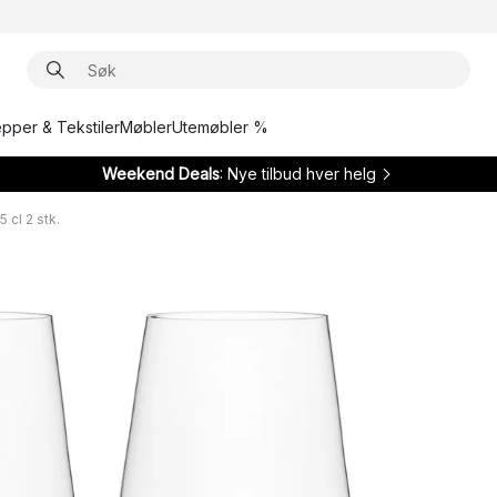
epper & Tekstiler
Møbler
Utemøbler %
Weekend Deals
: Nye tilbud hver helg
 cl 2 stk.