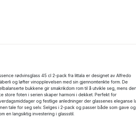
ssence rødvinsglass 45 cl 2-pack fra Iittala er designet av Alfredo
äberli og løfter vinopplevelsen med sin gjennomtenkte form. De
elbalanserte bukkene gir smakrikdom rom til å utvikle seg, mens de
ike store foten i serien skaper harmoni i dekket. Perfekt for
verdagsmiddager og festlige anledninger der glassenes eleganse l
inen tale for seg selv. Selges i 2-pack og passer både som gave og
om en langsiktig investering i glassstil.