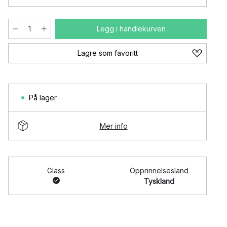
Legg i handlekurven
Lagre som favoritt
På lager
Mer info
Glass
Opprinnelsesland
Tyskland