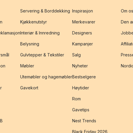
Servering & Borddekking
Inspirasjon
Om os
on
Kjøkkenutstyr
Merkevarer
Den an
reklamasjon
Interiør & Innredning
Designers
Jobbe
Belysning
Kampanjer
Affilia
rsmål
Gulvtepper & Tekstiler
Salg
Presse
jon
Møbler
Nyheter
Nordic
Utemøbler og hagemøbler
Bestselgere
r
Gavekort
Høytider
Rom
Gavetips
2B
Nest Trends
Black Friday 2026