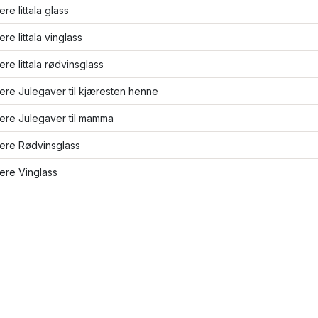
ere Iittala glass
ere Iittala vinglass
lere Iittala rødvinsglass
lere Julegaver til kjæresten henne
lere Julegaver til mamma
lere Rødvinsglass
lere Vinglass