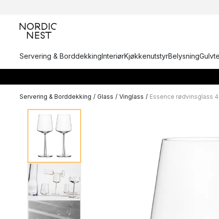
Servering & Borddekking
Interiør
Kjøkkenutstyr
Belysning
Gulvt
Servering & Borddekking
/
Glass
/
Vinglass
/
Essence rødvinsglass 45