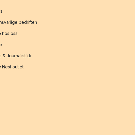
s
svarlige bedriften
 hos oss
te
 & Journalistikk
 Nest outlet