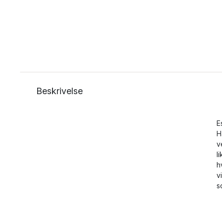
Beskrivelse
E
H
v
l
h
v
s