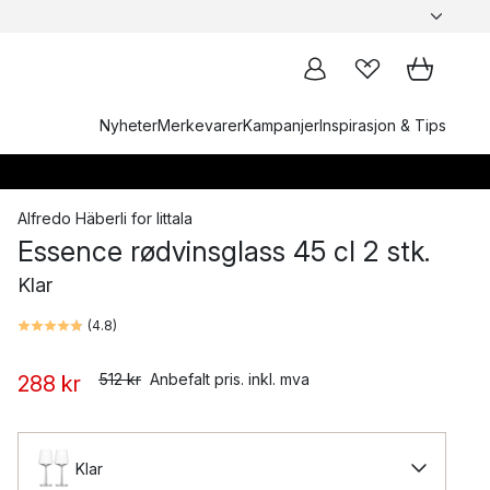
Nyheter
Merkevarer
Kampanjer
Inspirasjon & Tips
Alfredo Häberli
for
Iittala
Essence rødvinsglass 45 cl 2 stk.
Klar
(
4.8
)
512 kr
Anbefalt pris. inkl. mva
288 kr
Klar