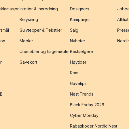
reklamasjon
Interiør & Innredning
Designers
Jobbe
Belysning
Kampanjer
Affilia
rsmål
Gulvtepper & Tekstiler
Salg
Presse
jon
Møbler
Nyheter
Nordic
Utemøbler og hagemøbler
Bestselgere
r
Gavekort
Høytider
Rom
Gavetips
2B
Nest Trends
Black Friday 2026
Cyber Monday
Rabattkoder Nordic Nest