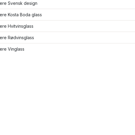
lere Svensk design
lere Kosta Boda glass
lere Hvitvinsglass
lere Rødvinsglass
lere Vinglass