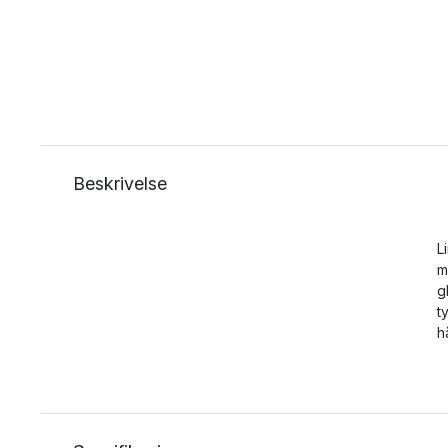
Beskrivelse
L
m
g
t
h