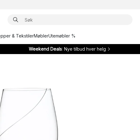
epper & Tekstiler
Møbler
Utemøbler %
Weekend Deals
: Nye tilbud hver helg