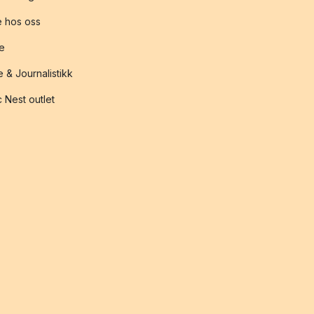
 hos oss
te
 & Journalistikk
 Nest outlet