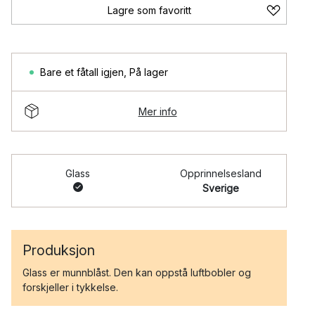
Lagre som favoritt
Bare et fåtall igjen
,
På lager
Mer info
Glass
Opprinnelsesland
Sverige
Produksjon
Glass er munnblåst. Den kan oppstå luftbobler og
forskjeller i tykkelse.