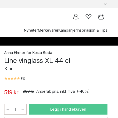
Nyheter
Merkevarer
Kampanjer
Inspirasjon & Tips
Anna Ehrner
for
Kosta Boda
Line vinglass XL 44 cl
Klar
(
5
)
869 kr
Anbefalt pris. inkl. mva
(-40%)
519 kr
Legg i handlekurven