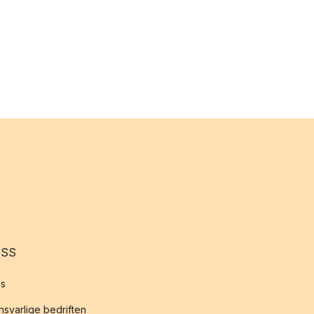
OSS
s
svarlige bedriften