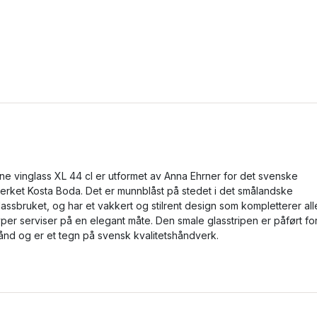
ine vinglass XL 44 cl er utformet av Anna Ehrner for det svenske
erket Kosta Boda. Det er munnblåst på stedet i det smålandske
lassbruket, og har et vakkert og stilrent design som kompletterer all
yper serviser på en elegant måte. Den smale glasstripen er påført fo
ånd og er et tegn på svensk kvalitetshåndverk.