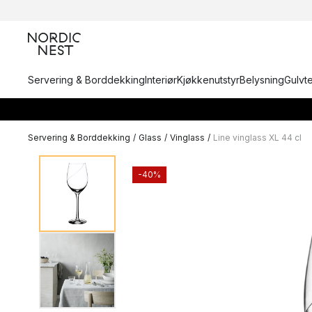
Servering & Borddekking
Interiør
Kjøkkenutstyr
Belysning
Gulvt
Servering & Borddekking
/
Glass
/
Vinglass
/
Line vinglass XL 44 cl
-40%