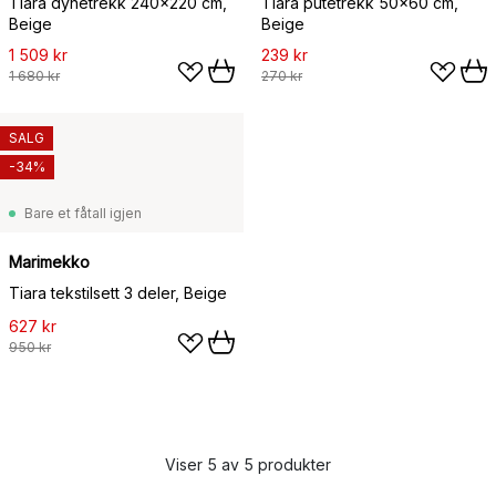
Tiara dynetrekk 240x220 cm,
Tiara putetrekk 50x60 cm,
Beige
Beige
1 509 kr
239 kr
1 680 kr
270 kr
SALG
-34%
Bare et fåtall igjen
Marimekko
Tiara tekstilsett 3 deler, Beige
627 kr
950 kr
Viser 5 av 5 produkter