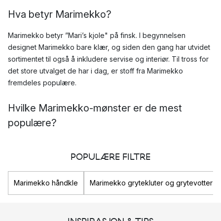
Hva betyr Marimekko?
Marimekko betyr ”Mari’s kjole" på finsk. I begynnelsen
designet Marimekko bare klær, og siden den gang har utvidet
sortimentet til også å inkludere servise og interiør. Til tross for
det store utvalget de har i dag, er stoff fra Marimekko
fremdeles populære.
Hvilke Marimekko-mønster er de mest
populære?
Pieni Unikko
Siirtolapuutarha
POPULÆRE FILTRE
Räsymatto
Marimekko håndkle
Marimekko grytekluter og grytevotter
Hvilke produkter består Marimekkos
sortiment av?