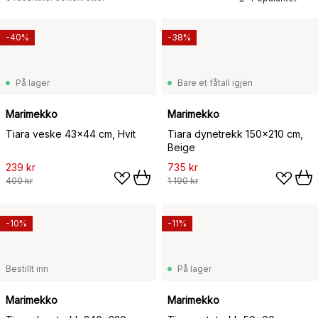
-40%
-38%
På lager
Bare et fåtall igjen
Marimekko
Marimekko
Tiara veske 43x44 cm, Hvit
Tiara dynetrekk 150x210 cm,
Beige
239 kr
735 kr
400 kr
1 190 kr
-10%
-11%
Bestillt inn
På lager
Marimekko
Marimekko