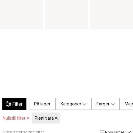
Filter
På lager
Kategorier
Farger
Mate
Nullstill filter
Pieni tiara
5
resultater sortert etter
Popularitet