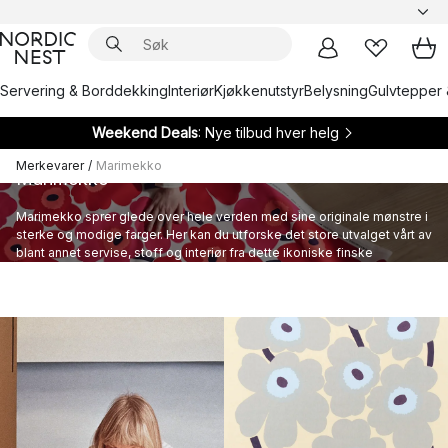
Servering & Borddekking
Interiør
Kjøkkenutstyr
Belysning
Gulvtepper 
Weekend Deals
: Nye tilbud hver helg
Merkevarer
/
Marimekko
Marimekko
Marimekko sprer glede over hele verden med sine originale mønstre i
sterke og modige farger. Her kan du utforske det store utvalget vårt av
blant annet servise, stoff og interiør fra dette ikoniske finske
varemerket.