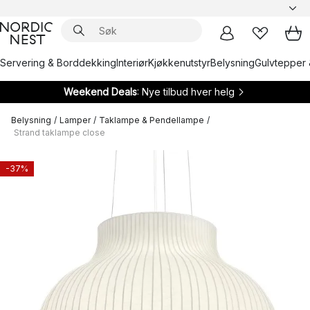
Servering & Borddekking
Interiør
Kjøkkenutstyr
Belysning
Gulvtepper 
Weekend Deals
: Nye tilbud hver helg
Belysning
/
Lamper
/
Taklampe & Pendellampe
/
Strand taklampe close
-37%