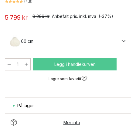
(
4.9
)
9 266 kr
Anbefalt pris. inkl. mva
(-37%)
5 799 kr
60 cm
Legg i handlekurven
Lagre som favoritt
På lager
Mer info