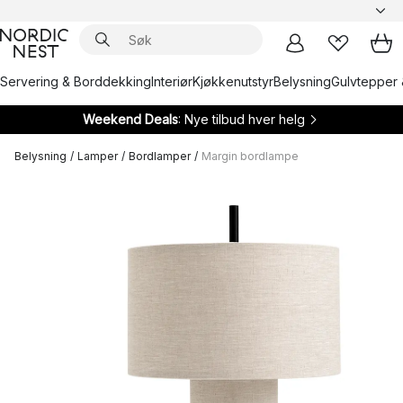
Servering & Borddekking
Interiør
Kjøkkenutstyr
Belysning
Gulvtepper 
Weekend Deals
: Nye tilbud hver helg
Belysning
/
Lamper
/
Bordlamper
/
Margin bordlampe