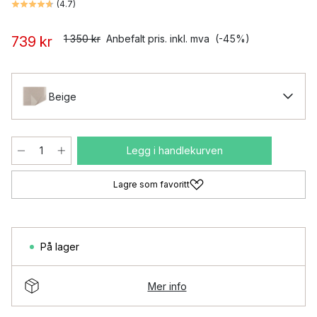
(
4.7
)
1 350 kr
Anbefalt pris. inkl. mva
(-45%)
739 kr
Beige
Legg i handlekurven
Lagre som favoritt
På lager
Mer info