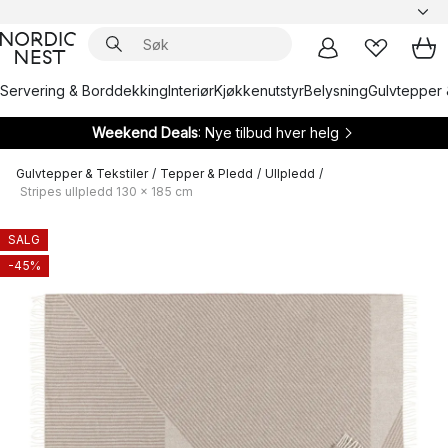
Servering & Borddekking
Interiør
Kjøkkenutstyr
Belysning
Gulvtepper 
Weekend Deals
: Nye tilbud hver helg
Gulvtepper & Tekstiler
/
Tepper & Pledd
/
Ullpledd
/
Stripes ullpledd 130 x 185 cm
SALG
-45%