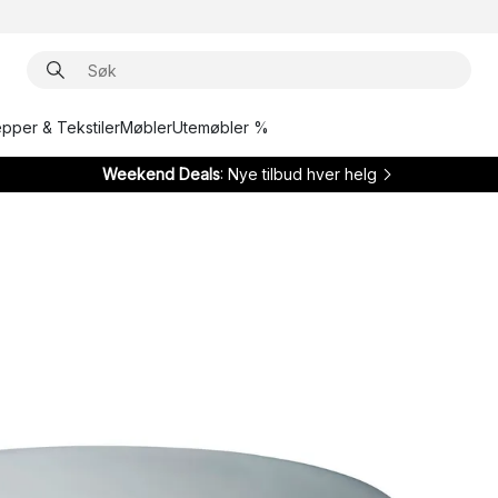
epper & Tekstiler
Møbler
Utemøbler %
Weekend Deals
: Nye tilbud hver helg