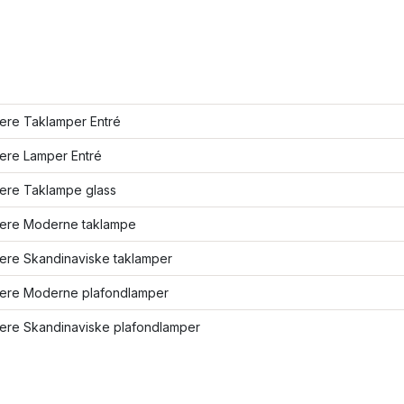
lere Taklamper Entré
lere Lamper Entré
lere Taklampe glass
flere Moderne taklampe
lere Skandinaviske taklamper
flere Moderne plafondlamper
lere Skandinaviske plafondlamper