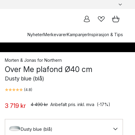
Nyheter
Merkevarer
Kampanjer
Inspirasjon & Tips
Morten & Jonas
for
Northern
Over Me plafond Ø40 cm
Dusty blue (blå)
(
4.8
)
4 490 kr
Anbefalt pris. inkl. mva
(-17%)
3 719 kr
Dusty blue (blå)