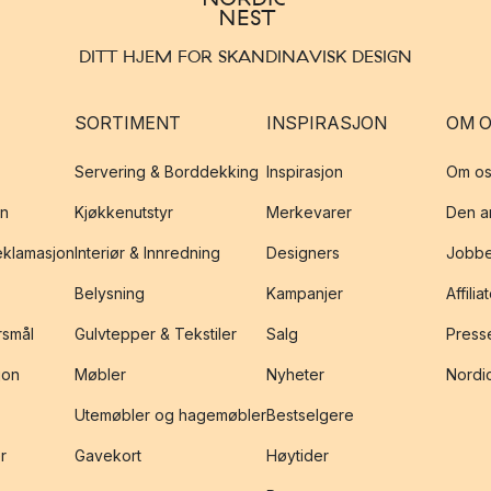
DITT HJEM FOR SKANDINAVISK DESIGN
SORTIMENT
INSPIRASJON
OM 
Servering & Borddekking
Inspirasjon
Om os
on
Kjøkkenutstyr
Merkevarer
Den an
reklamasjon
Interiør & Innredning
Designers
Jobbe
Belysning
Kampanjer
Affilia
rsmål
Gulvtepper & Tekstiler
Salg
Presse
jon
Møbler
Nyheter
Nordic
Utemøbler og hagemøbler
Bestselgere
r
Gavekort
Høytider