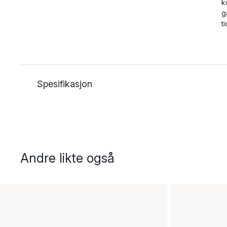
k
g
t
Spesifikasjon
Andre likte også