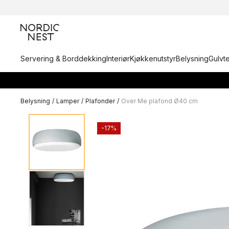
Servering & Borddekking
Interiør
Kjøkkenutstyr
Belysning
Gulvt
Belysning
/
Lamper
/
Plafonder
/
Over Me plafond Ø40 cm
-17%