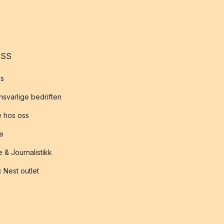
OSS
s
svarlige bedriften
 hos oss
te
 & Journalistikk
 Nest outlet