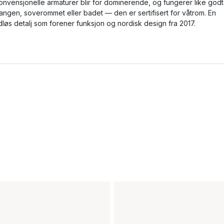
onvensjonelle armaturer blir for dominerende, og fungerer like godt 
angen, soverommet eller badet — den er sertifisert for våtrom. En
idløs detalj som forener funksjon og nordisk design fra 2017.