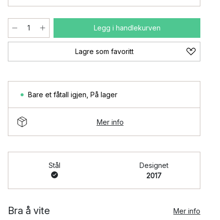
Legg i handlekurven
Lagre som favoritt
Bare et fåtall igjen
,
På lager
Mer info
Stål
Designet
2017
Bra å vite
Mer info