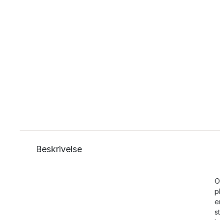
Beskrivelse
O
p
e
s