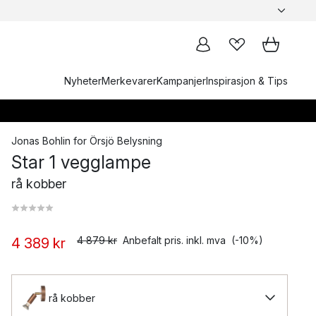
Nyheter
Merkevarer
Kampanjer
Inspirasjon & Tips
Jonas Bohlin
for
Örsjö Belysning
Star 1 vegglampe
rå kobber
4 879 kr
Anbefalt pris. inkl. mva
(-10%)
4 389 kr
rå kobber