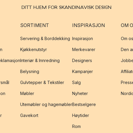
DITT HJEM FOR SKANDINAVISK DESIGN
SORTIMENT
INSPIRASJON
OM 
Servering & Borddekking
Inspirasjon
Om os
on
Kjøkkenutstyr
Merkevarer
Den an
reklamasjon
Interiør & Innredning
Designers
Jobbe
Belysning
Kampanjer
Affilia
rsmål
Gulvtepper & Tekstiler
Salg
Presse
jon
Møbler
Nyheter
Nordic
Utemøbler og hagemøbler
Bestselgere
r
Gavekort
Høytider
Rom