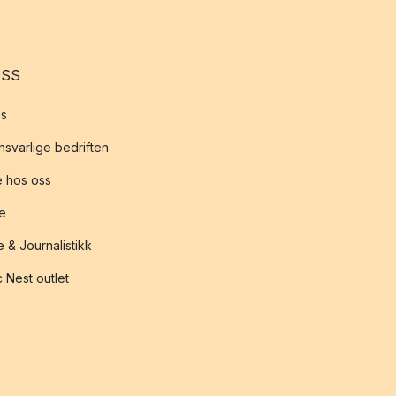
OSS
s
svarlige bedriften
 hos oss
te
 & Journalistikk
 Nest outlet