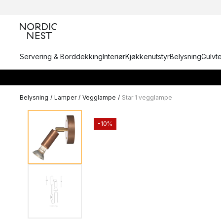
Servering & Borddekking
Interiør
Kjøkkenutstyr
Belysning
Gulvt
Belysning
/
Lamper
/
Vegglampe
/
Star 1 vegglampe
-10%