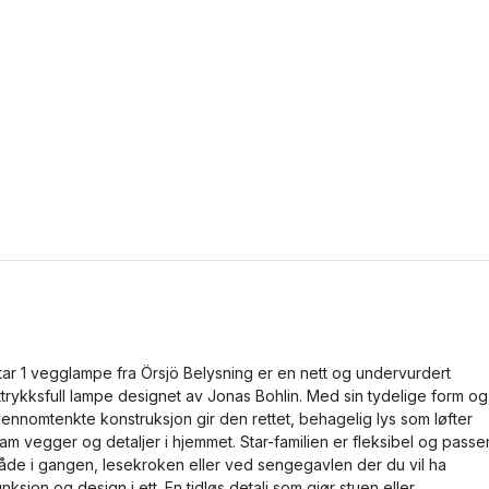
tar 1 vegglampe fra Örsjö Belysning er en nett og undervurdert
ttrykksfull lampe designet av Jonas Bohlin. Med sin tydelige form og
jennomtenkte konstruksjon gir den rettet, behagelig lys som løfter
ram vegger og detaljer i hjemmet. Star-familien er fleksibel og passe
åde i gangen, lesekroken eller ved sengegavlen der du vil ha
unksjon og design i ett. En tidløs detalj som gjør stuen eller