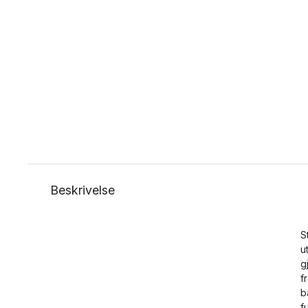
Beskrivelse
S
u
g
f
b
f