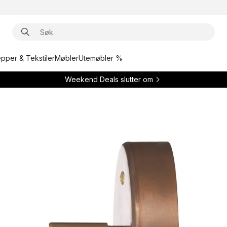
epper & Tekstiler
Møbler
Utemøbler %
Weekend Deals slutter om