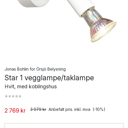
Jonas Bohlin
for
Örsjö Belysning
Star 1 vegglampe/taklampe
Hvit, med koblingshus
3 079 kr
Anbefalt pris. inkl. mva
(-10%)
2 769 kr