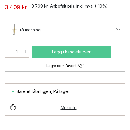
3 799 kr
Anbefalt pris. inkl. mva
(-10%)
3 409 kr
rå messing
Legg i handlekurven
Lagre som favoritt
Bare et fåtall igjen
,
På lager
Mer info