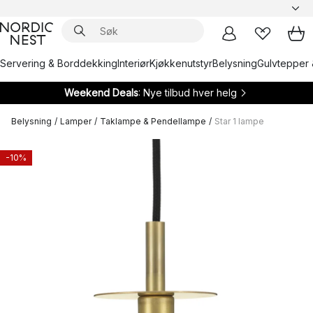
Servering & Borddekking
Interiør
Kjøkkenutstyr
Belysning
Gulvtepper 
Weekend Deals
: Nye tilbud hver helg
Belysning
/
Lamper
/
Taklampe & Pendellampe
/
Star 1 lampe
-10%