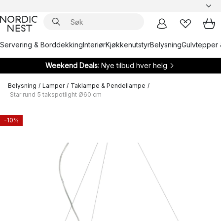
Servering & Borddekking
Interiør
Kjøkkenutstyr
Belysning
Gulvtepper 
Weekend Deals
: Nye tilbud hver helg
Belysning
/
Lamper
/
Taklampe & Pendellampe
/
Star rund 5 takspotlight Ø60 cm
-10%