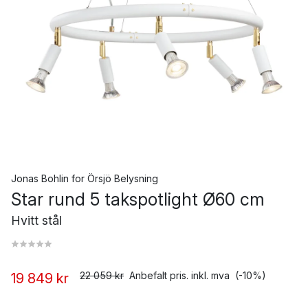
Jonas Bohlin
for
Örsjö Belysning
Star rund 5 takspotlight Ø60 cm
Hvitt stål
22 059 kr
Anbefalt pris. inkl. mva
(-10%)
19 849 kr