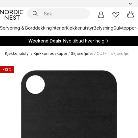
Servering & Borddekking
Interiør
Kjøkkenutstyr
Belysning
Gulvtepper 
Weekend Deals
: Nye tilbud hver helg
Kjøkkenutstyr
/
Kjøkkenredskaper
/
Skjærefjøler
/
CUT-IT skjærefjøl
-13%